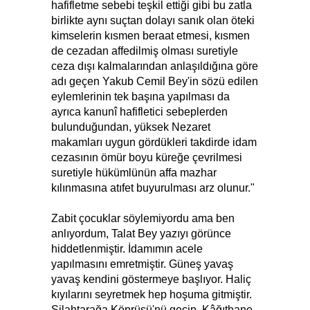
hafifletme sebebi teşkil ettiği gibi bu zatla
birlikte aynı suçtan dolayı sanık olan öteki
kimselerin kısmen beraat etmesi, kısmen
de cezadan affedilmiş olması suretiyle
ceza dışı kalmalarından anlaşıldığına göre
adı geçen Yakub Cemil Bey'in sözü edilen
eylemlerinin tek başına yapılması da
ayrıca kanunî hafifletici sebeplerden
bulunduğundan, yüksek Nezaret
makamları uygun gördükleri takdirde idam
cezasının ömür boyu küreğe çevrilmesi
suretiyle hükümlünün affa mazhar
kılınmasına atıfet buyurulması arz olunur."
Zabit çocuklar söylemiyordu ama ben
anlıyordum, Talat Bey yazıyı görünce
hiddetlenmiştir. İdamımın acele
yapılmasını emretmiştir. Güneş yavaş
yavaş kendini göstermeye başlıyor. Haliç
kıyılarını seyretmek hep hoşuma gitmiştir.
Silahtarağa Köprüsü'nü geçip, Kâğıthane