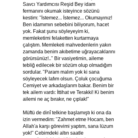
Savcı Yardımcısı Reşid Bey idam
fermanını okumak isteyince sözünü
kestim: "İstemez... İstemez... Okumayınız!
Ben idamımın sebebini biliyorum, hacet
yok. Fakat şunu söyleyeyim ki,
memleketimi felaketten kurtarmaya
çalıştım. Memleketi mahvedenlerin yakın
zamanda benim akıbetime uğrayacaklarını
görürsünüz!.." Bir vasiyetimin, aileme
tebliğ edilecek bir sözüm olup olmadığım
sordular. "Param malım yok ki sana
söyleyecek lafım olsun. Çoluk çocuğuma
Cemiyet ve arkadaşlarım bakar. Benim bir
tek ailem vardı: İttihat ve Terakki! Ki benim
ailemi ne aç bırakır, ne çıplak!"
Müftü de dinî telkine başlamıştı ki ona da
izin vermedim: "Zahmet etme Hocam, ben
Allah'a karşı görevimi yaptım, sana lüzum
yok!" Cebimdeki altın saatle