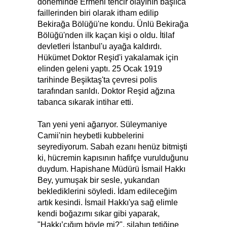
döneminde Ermeni tehcir olayının başlıca
faillerinden biri olarak itham edilip
Bekirağa Bölüğü'ne kondu. Ünlü Bekirağa
Bölüğü'nden ilk kaçan kişi o oldu. İtilaf
devletleri İstanbul'u ayağa kaldırdı.
Hükümet Doktor Reşid'i yakalamak için
elinden geleni yaptı. 25 Ocak 1919
tarihinde Beşiktaş'ta çevresi polis
tarafından sarıldı. Doktor Reşid ağzına
tabanca sıkarak intihar etti.
Tan yeni yeni ağarıyor. Süleymaniye
Camii'nin heybetli kubbelerini
seyrediyorum. Sabah ezanı henüz bitmişti
ki, hücremin kapısının hafifçe vurulduğunu
duydum. Hapishane Müdürü İsmail Hakkı
Bey, yumuşak bir sesle, yukarıdan
beklediklerini söyledi. İdam edileceğim
artık kesindi. İsmail Hakkı'ya sağ elimle
kendi boğazımı sıkar gibi yaparak,
"Hakkı’cığım böyle mi?", silahın tetiğine