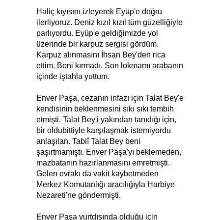
Haliç kıyısını izleyerek Eyüp'e doğru
ilerliyoruz. Deniz kızıl kızıl tüm güzelliğiyle
parlıyordu. Eyüp'e geldiğimizde yol
üzerinde bir karpuz sergisi gördüm.
Karpuz alınmasını İhsan Bey'den rica
ettim. Beni kırmadı. Son lokmamı arabanın
içinde iştahla yuttum.
Enver Paşa, cezanın infazı için Talat Bey'e
kendisinin beklenmesini sıkı sıkı tembih
etmişti. Talat Bey'i yakından tanıdığı için,
bir oldubittiyle karşılaşmak istemiyordu
anlaşılan. Tabiî Talat Bey beni
şaşırtmamıştı. Enver Paşa'yı beklemeden,
mazbatanın hazırlanmasını emretmişti.
Gelen evrakı da vakit kaybetmeden
Merkez Komutanlığı aracılığıyla Harbiye
Nezareti'ne göndermişti.
Enver Paşa yurtdışında olduğu için