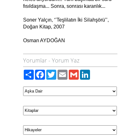
fısıldaşma... Sonra, sonrası karanlık...
Soner Yalçın, ‘’Teşlilatın İki Silahşörü’’,
Doğan Kitap, 2007
Osman AYDOĞAN
Yorumlar
-
Yorum Yaz
Paylaş
Facebook
Twitter
Email
Gmail
LinkedIn