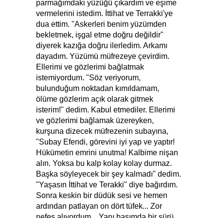
parmağımdaki yüzüğü çıkardım ve eşime
vermelerini istedim. İttihat ve Terrakki'ye
dua ettim. "Askerleri benim yüzümden
bekletmek, işgal etme doğru değildir"
diyerek kazığa doğru ilerledim. Arkamı
dayadım. Yüzümü müfrezeye çevirdim.
Ellerimi ve gözlerimi bağlatmak
istemiyordum. "Söz veriyorum,
bulunduğum noktadan kımıldamam,
ölüme gözlerim açık olarak gitmek
isterim!" dedim. Kabul etmediler. Ellerimi
ve gözlerimi bağlamak üzereyken,
kurşuna dizecek müfrezenin subayına,
"Subay Efendi, görevini iyi yap ve yaptır!
Hükümetin emrini unutma! Kalbime nişan
alın. Yoksa bu kalp kolay kolay durmaz.
Başka söyleyecek bir şey kalmadı" dedim.
"Yaşasın İttihat ve Terakki" diye bağırdım.
Sonra keskin bir düdük sesi ve hemen
ardından patlayan on dört tüfek... Zor
nefes alıyordum... Yanı başımda bir sürü