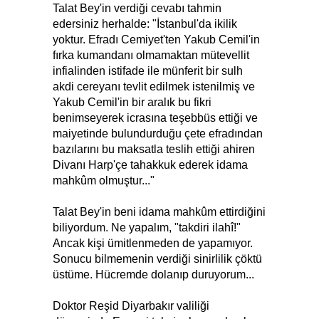
Talat Bey'in verdiği cevabı tahmin
edersiniz herhalde: "İstanbul'da ikilik
yoktur. Efradı Cemiyet'ten Yakub Cemil'in
fırka kumandanı olmamaktan mütevellit
infialinden istifade ile münferit bir sulh
akdi cereyanı tevlit edilmek istenilmiş ve
Yakub Cemil'in bir aralık bu fikri
benimseyerek icrasına teşebbüs ettiği ve
maiyetinde bulundurduğu çete efradından
bazılarını bu maksatla teslih ettiği ahiren
Divanı Harp'çe tahakkuk ederek idama
mahkûm olmuştur..."
Talat Bey'in beni idama mahkûm ettirdiğini
biliyordum. Ne yapalım, "takdiri ilahî!"
Ancak kişi ümitlenmeden de yapamıyor.
Sonucu bilmemenin verdiği sinirlilik çöktü
üstüme. Hücremde dolanıp duruyorum...
Doktor Reşid Diyarbakır valiliği