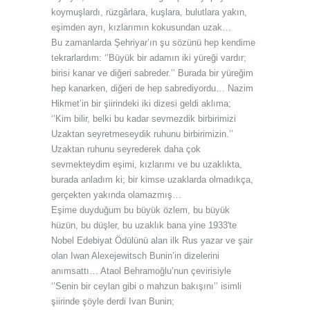
koymuşlardı, rüzgârlara, kuşlara, bulutlara yakın,
eşimden ayrı, kızlarımın kokusundan uzak…
Bu zamanlarda Şehriyar’ın şu sözünü hep kendime
tekrarlardım: ‘’Büyük bir adamın iki yüreği vardır;
birisi kanar ve diğeri sabreder.’’ Burada bir yüreğim
hep kanarken, diğeri de hep sabrediyordu… Nazim
Hikmet’in bir şiirindeki iki dizesi geldi aklıma;
‘’Kim bilir, belki bu kadar sevmezdik birbirimizi
Uzaktan seyretmeseydik ruhunu birbirimizin.’’
Uzaktan ruhunu seyrederek daha çok
sevmekteydim eşimi, kızlarımı ve bu uzaklıkta,
burada anladım ki; bir kimse uzaklarda olmadıkça,
gerçekten yakında olamazmış…
Eşime duyduğum bu büyük özlem, bu büyük
hüzün, bu düşler, bu uzaklık bana yine 1933'te
Nobel Edebiyat Ödülünü alan ilk Rus yazar ve şair
olan Iwan Alexejewitsch Bunin’in dizelerini
anımsattı… Ataol Behramoğlu’nun çevirisiyle
‘’Senin bir ceylan gibi o mahzun bakışını’’ isimli
şiirinde şöyle derdi Ivan Bunin;