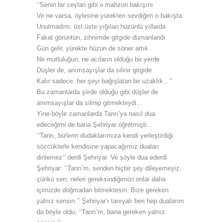
‘‘Senin bir ceylan gibi o mahzun bakışını
Ve ne varsa, öylesine yürekten sevdiğim o bakışta
Unutmadım, üst üste yığılan hüzünlü yıllarda
Fakat görüntün, zihnimde gitgide dumanlandı
Gün gelir, yürekte hüzün de söner artık
Ne mutluluğun, ne acıların olduğu bir yerde
Düşler de, anımsayışlar da silinir gitgide
Kalır sadece, her şeyi bağışlatan bir uzaklık...’’
Bu zamanlarda şiirde olduğu gibi düşler de
anımsayışlar da silinip gitmekteydi…
Yine böyle zamanlarda Tanrı’ya nasıl dua
edeceğimi de bana Şehriyar öğretmişti...
‘’Tanrı, bizlerin dudaklarımıza kendi yerleştirdiği
sözcüklerle kendisine yapacağımız duaları
dinlemez’’ derdi Şehriyar. Ve şöyle dua ederdi
Şehriyar: ‘‘Tanrı’m, senden hiçbir şey dileyemeyiz,
çünkü sen, neleri gereksindiğimizi onlar daha
içimizde doğmadan bilmektesin. Bize gereken
yalnız sensin.’’ Şehriyar’ı tanıyalı beri hep dualarım
da böyle oldu; ‘’Tanrı’m, bana gereken yalnız