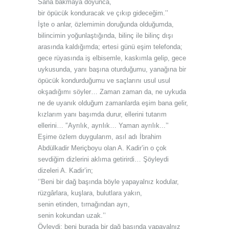
Sana bakmaya doyunca,
bir öpücük konduracak ve çıkıp gideceğim.’’
İşte o anlar, özlemimin doruğunda olduğumda,
bilincimin yoğunlaştığında, bilinç ile bilinç dışı
arasında kaldığımda; ertesi günü eşim telefonda;
gece rüyasında iş elbisemle, kaskımla gelip, gece
uykusunda, yanı başına oturduğumu, yanağına bir
öpücük kondurduğumu ve saçlarını usul usul
okşadığımı söyler… Zaman zaman da, ne uykuda
ne de uyanık olduğum zamanlarda eşim bana gelir,
kızlarım yanı başımda durur, ellerini tutarım
ellerini… '’Ayrılık, ayrılık… Yaman ayrılık...’'
Eşime özlem duygularım, asıl adı İbrahim
Abdülkadir Meriçboyu olan A. Kadir’in o çok
sevdiğim dizlerini aklıma getirirdi… Şöyleydi
dizeleri A. Kadir’in;
‘’Beni bir dağ başında böyle yapayalnız kodular,
rüzgârlara, kuşlara, bulutlara yakın,
senin etinden, tırnağından ayrı,
senin kokundan uzak.’’
Öyleydi; beni burada bir dağ başında yapayalnız