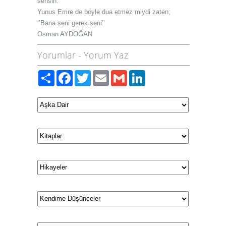
sensin.’’
Yunus Emre de böyle dua etmez miydi zaten;
‘’Bana seni gerek seni’’
Osman AYDOĞAN
Yorumlar
-
Yorum Yaz
Paylaş
Facebook
Twitter
Email
Gmail
LinkedIn