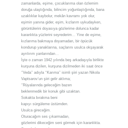
zamanlarda, eşime, çocuklarıma olan özlemim
doruğa ulaştığında, bilincim yoğunlaştığında, bana
uzaklıklar kaybolur, mekân kavramı yok olur,
eşimin yanına gider, eşim, kızlarım uykudayken,
görüntülerini doyasıya gözlerime dolunca kadar
karanlıkta yüzlerini seyrederim… Yine de eşime,
kızlarıma bakmaya doyamadan, bir öpücük
kondurup yanaklarına, saçlarını usulca okşayarak
ayrılırım yanlarından…
İşte o zaman 1942 yılında beş arkadaşıyla birlikte
kurşuna dizilen, kurşuna dizilmeden iki saat önce
‘’Veda’’ adıyla ‘‘Karıma’’ isimli şiiri yazan Nikola
Vaptsarov’un şiiri gelir aklıma;
‘’Rüyalarında geleceğim bazen
beklenmedik bir konuk gibi uzaktan.
Sokakta bırakma beni
kapıyı sürgüleme üstümden.
Usulca gireceğim.
Oturacağım ses çıkarmadan,
gözlerimi dikeceğim seni görmek için karanlıkta.