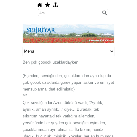
Ben çok çooook uzaklardayken
(Eşinden, sevdiğinden, çocuklarından ayrı olup da
çok çoook uzaklarda görev yapan asker ve emniyet
mensuplarına ithaf edilmiştir.)
***
Çok sevdiğim bir Azeri türküsü vardı; ''Ayrılık,
ayrılık, aman ayrılık...'' diye… Buradaki tek
sıkıntım hayattaki tek varlığım ailemden,
yeryüzünde her şeyden çok sevdiğim eşimden,
çocuklarımdan ayrı olmam... İki kızım, henüz
ufacık, küçücük, minicik, kokuları her an burnumda