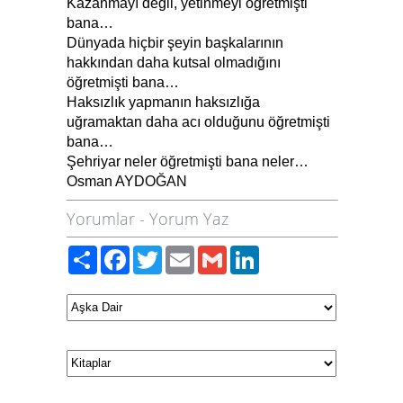
Kazanmayı değil, yetinmeyi öğretmişti
bana…
Dünyada hiçbir şeyin başkalarının
hakkından daha kutsal olmadığını
öğretmişti bana…
Haksızlık yapmanın haksızlığa
uğramaktan daha acı olduğunu öğretmişti
bana…
Şehriyar neler öğretmişti bana neler…
Osman AYDOĞAN
Yorumlar
-
Yorum Yaz
Paylaş
Facebook
Twitter
Email
Gmail
LinkedIn