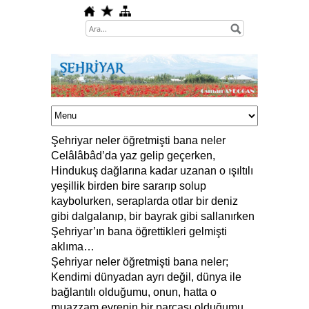
Şehriyar neler öğretmişti bana neler
Celâlâbâd’da yaz gelip geçerken,
Hindukuş dağlarına kadar uzanan o ışıltılı
yeşillik birden bire sararıp solup
kaybolurken, seraplarda otlar bir deniz
gibi dalgalanıp, bir bayrak gibi sallanırken
Şehriyar’ın bana öğrettikleri gelmişti
aklıma…
Şehriyar neler öğretmişti bana neler;
Kendimi dünyadan ayrı değil, dünya ile
bağlantılı olduğumu, onun, hatta o
muazzam evrenin bir parçası olduğumu