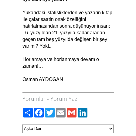
Yukarıdaki istatistiklerden ve yazarın kitap
ile çalar saatin ortak özelliğini
hatırlatmasından sonra düşünüyor insan;
16. yüzyıldan 21. yüzyıla kadar aradan
geçen tam beş yüzyılda değişen bir şey
var mı? Yok!..
Horlamaya ve horlanmaya devam o
zaman!…
Osman AYDOĞAN
Yorumlar
-
Yorum Yaz
Paylaş
Facebook
Twitter
Email
Gmail
LinkedIn