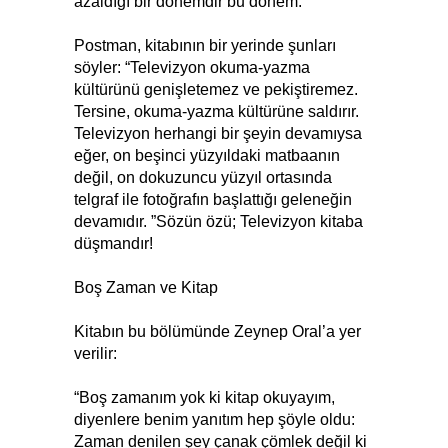
azaldığı bir dönemdir bu dönem.
Postman, kitabının bir yerinde şunları
söyler: “Televizyon okuma-yazma
kültürünü genişletemez ve pekiştiremez.
Tersine, okuma-yazma kültürüne saldırır.
Televizyon herhangi bir şeyin devamıysa
eğer, on beşinci yüzyıldaki matbaanın
değil, on dokuzuncu yüzyıl ortasında
telgraf ile fotoğrafın başlattığı geleneğin
devamıdır. ”Sözün özü; Televizyon kitaba
düşmandır!
Boş Zaman ve Kitap
Kitabın bu bölümünde Zeynep Oral’a yer
verilir:
“Boş zamanım yok ki kitap okuyayım,
diyenlere benim yanıtım hep şöyle oldu:
Zaman denilen şey çanak çömlek değil ki