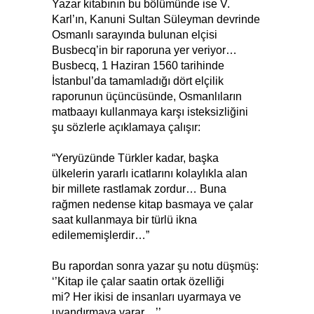
Yazar kitabının bu bölümünde ise V.
Karl’ın, Kanuni Sultan Süleyman devrinde
Osmanlı sarayında bulunan elçisi
Busbecq’in bir raporuna yer veriyor…
Busbecq, 1 Haziran 1560 tarihinde
İstanbul’da tamamladığı dört elçilik
raporunun üçüncüsünde, Osmanlıların
matbaayı kullanmaya karşı isteksizliğini
şu sözlerle açıklamaya çalışır:
“Yeryüzünde Türkler kadar, başka
ülkelerin yararlı icatlarını kolaylıkla alan
bir millete rastlamak zordur… Buna
rağmen nedense kitap basmaya ve çalar
saat kullanmaya bir türlü ikna
edilememişlerdir…”
Bu rapordan sonra yazar şu notu düşmüş:
‘’Kitap ile çalar saatin ortak özelliği
mi? Her ikisi de insanları uyarmaya ve
uyandırmaya yarar…’’