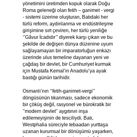
yönetimini üretimden kopuk olarak Doğu
Roma geleneği olan fetih – ganimet - vergi
- sistemi üzerine oluşturan, Batıdaki her
türlü reform, aydınlanma ve endüstrileşme
girişimine sırt çeviren, her türlü yeniliğe
‘’Gâvur İcadıdır’’ diyerek karşı çıkan ve bu
şekilde de değişen dünya düzenine uyum
sağlayamayan bir imparatorluğun enkazı
üzerinde ulus temeline dayanan yeni ve
çağdaş bir devlet, bir Cumhuriyet kurmak
için Mustafa Kemal’in Anadolu’ya ayak
bastığı günün tarihidir.
Osmanlı’nın ‘‘fetih-ganimet-vergi’’
döngüsünün tıkanması, sadece ekonomik
bir çöküş değil, rasyonel ve bürokratik bir
'’modern devlet’' aygıtının inşa
edilemeyişinin de tesciliydi. Batı,
Westphalia süreciyle tebaadan yurttaşa
uzanan kurumsal bir dönüşümü yaşarken,