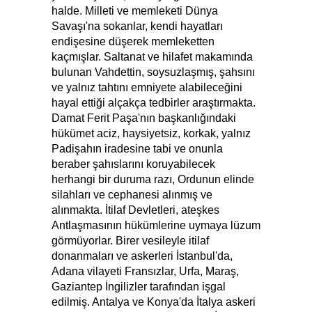
halde. Milleti ve memleketi Dünya
Savaşı'na sokanlar, kendi hayatları
endişesine düşerek memleketten
kaçmışlar. Saltanat ve hilafet makamında
bulunan Vahdettin, soysuzlaşmış, şahsını
ve yalnız tahtını emniyete alabileceğini
hayal ettiği alçakça tedbirler araştırmakta.
Damat Ferit Paşa'nın başkanlığındaki
hükümet aciz, haysiyetsiz, korkak, yalnız
Padişahın iradesine tabi ve onunla
beraber şahıslarını koruyabilecek
herhangi bir duruma razı, Ordunun elinde
silahları ve cephanesi alınmış ve
alınmakta. İtilaf Devletleri, ateşkes
Antlaşmasının hükümlerine uymaya lüzum
görmüyorlar. Birer vesileyle itilaf
donanmaları ve askerleri İstanbul'da,
Adana vilayeti Fransızlar, Urfa, Maraş,
Gaziantep İngilizler tarafından işgal
edilmiş. Antalya ve Konya'da İtalya askeri