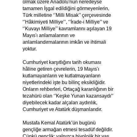
olmak üzere Anadolu'nun neredeyse
tamamen İşgal edildiğini görmeyenlerin,
Türk milletine ‘’Milli Misak’’ çerçevesinde
‘’Hâkimiyeti Milliye’’, ‘’İrade-i Milliye’’ ve
‘’Kuvayı Milliye’’ kavramlarını aşılayan 19
Mayıs'ı anlamalarının ve
anlamlandırmalarının imkân ve ihtimali
yoktur.
Cumhuriyet karşıtlığını tarih okuması
hâline getiren çevrelerin, 19 Mayıs'ı
kutlamayanların ve kutlatmayanların
niyetlerindeki işte bu bilinç eksikliğidir.
Onların rehberleri, Ortaçağ karanlığının bir
tezahürü olan ‘’Keşke Yunan kazansaydı’’
diyebilecek kadar alçalan aydınlık,
Cumhuriyet ve Atatürk düşmanlarıdır.
Mustafa Kemal Atatürk’ün bugünü
gençliğe armağan etmesi tesadüf değildir.
Çünkü gençlik; yalnızca biyolojik bir yaş