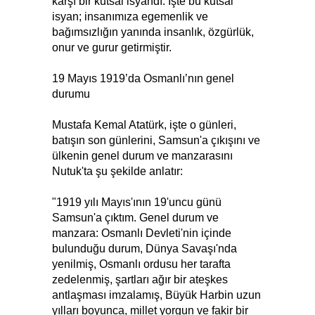
karşı bir kutsal isyandı. İşte bu kutsal
isyan; insanımıza egemenlik ve
bağımsızlığın yanında insanlık, özgürlük,
onur ve gurur getirmiştir.
19 Mayıs 1919’da Osmanlı’nın genel
durumu
Mustafa Kemal Atatürk, işte o günleri,
batışın son günlerini, Samsun'a çıkışını ve
ülkenin genel durum ve manzarasını
Nutuk'ta şu şekilde anlatır:
"1919 yılı Mayıs'ının 19'uncu günü
Samsun'a çıktım. Genel durum ve
manzara: Osmanlı Devleti'nin içinde
bulunduğu durum, Dünya Savaşı'nda
yenilmiş, Osmanlı ordusu her tarafta
zedelenmiş, şartları ağır bir ateşkes
antlaşması imzalamış, Büyük Harbin uzun
yılları boyunca, millet yorgun ve fakir bir