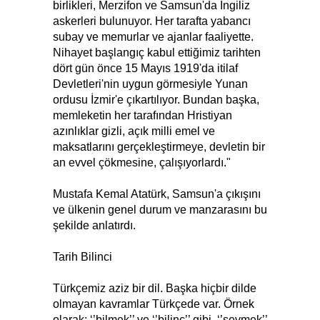
birlikleri, Merzifon ve Samsun'da İngiliz
askerleri bulunuyor. Her tarafta yabancı
subay ve memurlar ve ajanlar faaliyette.
Nihayet başlangıç kabul ettiğimiz tarihten
dört gün önce 15 Mayıs 1919'da itilaf
Devletleri'nin uygun görmesiyle Yunan
ordusu İzmir'e çıkartılıyor. Bundan başka,
memleketin her tarafından Hristiyan
azınlıklar gizli, açık milli emel ve
maksatlarını gerçekleştirmeye, devletin bir
an evvel çökmesine, çalışıyorlardı."
Mustafa Kemal Atatürk, Samsun'a çıkışını
ve ülkenin genel durum ve manzarasını bu
şekilde anlatırdı.
Tarih Bilinci
Türkçemiz aziz bir dil. Başka hiçbir dilde
olmayan kavramlar Türkçede var. Örnek
olarak; ‘’bilmek’’ ve ‘’bilinç’’ gibi, ‘’sevmek’’