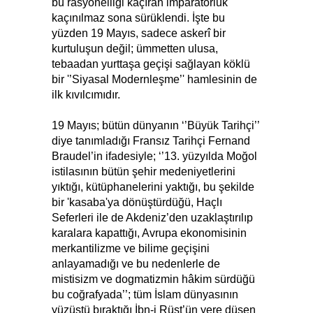
bu rasyonelliği kaçıran imparatorluk
kaçınılmaz sona sürüklendi. İşte bu
yüzden 19 Mayıs, sadece askerî bir
kurtuluşun değil; ümmetten ulusa,
tebaadan yurttaşa geçişi sağlayan köklü
bir '’Siyasal Modernleşme’' hamlesinin de
ilk kıvılcımıdır.
19 Mayıs; bütün dünyanın ‘’Büyük Tarihçi’’
diye tanımladığı Fransız Tarihçi Fernand
Braudel’in ifadesiyle; ‘’13. yüzyılda Moğol
istilasının bütün şehir medeniyetlerini
yıktığı, kütüphanelerini yaktığı, bu şekilde
bir 'kasaba'ya dönüştürdüğü, Haçlı
Seferleri ile de Akdeniz’den uzaklaştırılıp
karalara kapattığı, Avrupa ekonomisinin
merkantilizme ve bilime geçişini
anlayamadığı ve bu nedenlerle de
mistisizm ve dogmatizmin hâkim sürdüğü
bu coğrafyada’’; tüm İslam dünyasının
yüzüstü bıraktığı İbn-i Rüşt’ün yere düşen