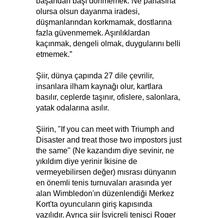
başarıdan başı dönmemek. Ne pahasına
olursa olsun dayanma iradesi,
düşmanlarından korkmamak, dostlarına
fazla güvenmemek. Aşırılıklardan
kaçınmak, dengeli olmak, duygularını belli
etmemek.”
Şiir, dünya çapında 27 dile çevrilir,
insanlara ilham kaynağı olur, kartlara
basılır, ceplerde taşınır, ofislere, salonlara,
yatak odalarına asılır.
Şiirin, "If you can meet with Triumph and
Disaster and treat those two impostors just
the same" (Ne kazandım diye sevinir, ne
yıkıldım diye yerinir İkisine de
vermeyebilirsen değer) mısrası dünyanın
en önemli tenis turnuvaları arasında yer
alan Wimbledon'ın düzenlendiği Merkez
Kort'ta oyuncuların giriş kapısında
yazılıdır. Ayrıca şiir İsviçreli tenisçi Roger