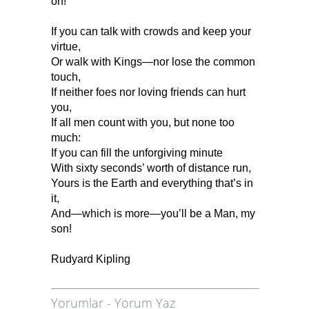
on!’
If you can talk with crowds and keep your
virtue,
Or walk with Kings—nor lose the common
touch,
If neither foes nor loving friends can hurt
you,
If all men count with you, but none too
much:
If you can fill the unforgiving minute
With sixty seconds’ worth of distance run,
Yours is the Earth and everything that’s in
it,
And—which is more—you’ll be a Man, my
son!
Rudyard Kipling
Yorumlar
-
Yorum Yaz