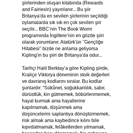
şiirlerinden oluşan kitabında (Rewards
and Fairiesin) yayınlanır... Bu şiir
Britanya'da en sevilen şiirlerinin seçildiği
oylamalarda sık sık en çok sevilen şiir
seçilir... BBC’nin The Book Worm
programında İngiltere’nin en gözde şiiri
olarak yorumlanır. Atatürk'ün ''Gençliğe
Hitabesi'' bizde ne anlama geliyorsa
Kipling'in bu şiiri de Britanya'da odur...
Tarihçi Halil Berktay’a göre Kipling şiirde,
Kraliçe Viktorya döneminin stoik değerleri
ve davranış kodlarını sıralar. Bu kodlar
şunlardır: “Sükûnet, soğukkanlılık, sabır,
dürüstlük, kin gütmemek, böbürlenmemek,
hayal kurmak ama hayallerine
kapılmamak, düşünmek ama
düşüncelerini saplantıya dönüştürmemek,
risk almak ama kaybedince kılını bile
kıpırdatmamak, felâketlerden yılmamak,