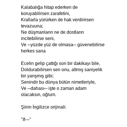
Kalabalığa hitap ederken de
koruyabilirsen zarafetini,
Krallarla yürürken de hak verdirirsen
tevazuuna;
Ne düşmanların ne de dostların
incitebilirse seni,
Ve ─yüzde yüz de olmasa─ güvenebilirse
herkes sana
Ecelin gelip çattığı son bir dakikayı bile,
Doldurabilirsen sen onu, altmış saniyelik
bir yarışmış gibi;
Senindir bu dünya bütün nimetleriyle,
Ve ─dahası─ işte o zaman adam
olacaksın, oğlum.
Şiirin İngilizce orijinali:
"If—"