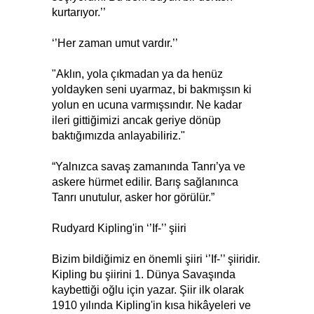
kurtarıyor.’’
‘’Her zaman umut vardır.’’
"Aklın, yola çıkmadan ya da henüz
yoldayken seni uyarmaz, bi bakmışsın ki
yolun en ucuna varmışsındır. Ne kadar
ileri gittiğimizi ancak geriye dönüp
baktığımızda anlayabiliriz."
“Yalnızca savaş zamanında Tanrı’ya ve
askere hürmet edilir. Barış sağlanınca
Tanrı unutulur, asker hor görülür.”
Rudyard Kipling'in ‘’If-’’ şiiri
Bizim bildiğimiz en önemli şiiri ‘’If-’’ şiiridir.
Kipling bu şiirini 1. Dünya Savaşında
kaybettiği oğlu için yazar. Şiir ilk olarak
1910 yılında Kipling'in kısa hikâyeleri ve