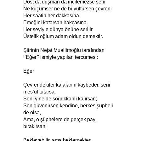
Dost da düşman da incitemezse seni
Ne küçümser ne de büyültürsen çevreni
Her saatin her dakkasına
Emeğini katarsan hakçasına
Her şeyiyle dünya önüne serilir
Üstelik oğlum adam oldun demektir.
Şiirinin Nejat Muallimoğlu tarafından
‘’Eğer’’ ismiyle yapılan tercümesi:
Eğer
Çevrendekiler kafalarını kaybeder, seni
mes’ul tutarsa,
Sen, yine de soğukkanlı kalırsan;
Sen güvenirsen kendine, herkes şüpheli
de olsa,
Ama, o şüphelere de gerçek payı
bırakırsan;
Bekleyebilir, ama beklemekten