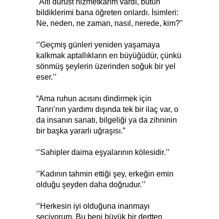
"Altı dürüst hizmetkârım vardı, bütün
bildiklerimi bana öğreten onlardı. İsimleri:
Ne, neden, ne zaman, nasıl, nerede, kim?"
‘’Geçmiş günleri yeniden yaşamaya
kalkmak aptallıkların en büyüğüdür, çünkü
sönmüş şeylerin üzerinden soğuk bir yel
eser.’’
“Ama ruhun acısını dindirmek için
Tanrı’nın yardımı dışında tek bir ilaç var, o
da insanın sanatı, bilgeliği ya da zihninin
bir başka yararlı uğraşısı.”
‘’Sahipler daima eşyalarının kölesidir.’’
‘’Kadının tahmin ettiği şey, erkeğin emin
olduğu şeyden daha doğrudur.’’
‘’Herkesin iyi olduğuna inanmayı
seçiyorum. Bu beni büyük bir dertten