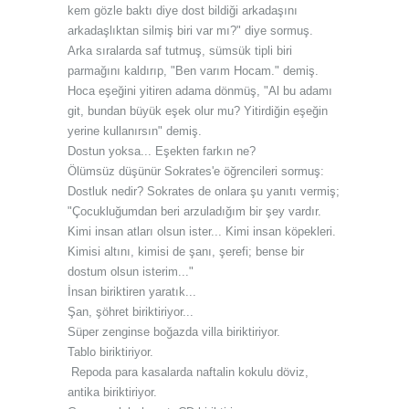
kem gözle baktı diye dost bildiği arkadaşını
arkadaşlıktan silmiş biri var mı?" diye sormuş.
Arka sıralarda saf tutmuş, sümsük tipli biri
parmağını kaldırıp, "Ben varım Hocam." demiş.
Hoca eşeğini yitiren adama dönmüş, "Al bu adamı
git, bundan büyük eşek olur mu? Yitirdiğin eşeğin
yerine kullanırsın" demiş.
Dostun yoksa... Eşekten farkın ne?
Ölümsüz düşünür Sokrates'e öğrencileri sormuş:
Dostluk nedir? Sokrates de onlara şu yanıtı vermiş;
"Çocukluğumdan beri arzuladığım bir şey vardır.
Kimi insan atları olsun ister... Kimi insan köpekleri.
Kimisi altını, kimisi de şanı, şerefi; bense bir
dostum olsun isterim..."
İnsan biriktiren yaratık...
Şan, şöhret biriktiriyor...
Süper zenginse boğazda villa biriktiriyor.
Tablo biriktiriyor.
Repoda para kasalarda naftalin kokulu döviz,
antika biriktiriyor.