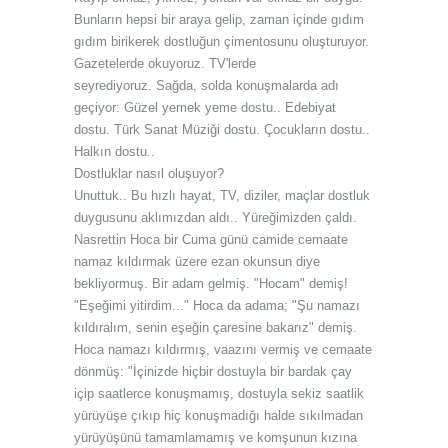
Bunların hepsi bir araya gelip, zaman içinde gıdım
gıdım birikerek dostluğun çimentosunu oluşturuyor.
Gazetelerde okuyoruz. TV'lerde
seyrediyoruz.
Sağda, solda konuşmalarda adı
geçiyor: Güzel yemek yeme dostu.. Edebiyat
dostu. Türk Sanat Müziği dostu. Çocukların dostu..
Halkın dostu..
Dostluklar nasıl oluşuyor?
Unuttuk.. Bu hızlı hayat, TV, diziler, maçlar dostluk
duygusunu aklımızdan aldı.. Yüreğimizden çaldı.
Nasrettin Hoca bir Cuma günü camide cemaate
namaz kıldırmak üzere ezan okunsun diye
bekliyormuş. Bir adam gelmiş. "Hocam" demiş!
"Eşeğimi yitirdim..." Hoca da adama; "Şu namazı
kıldıralım, senin eşeğin çaresine bakarız" demiş.
Hoca namazı kıldırmış, vaazını vermiş ve cemaate
dönmüş: "İçinizde hiçbir dostuyla bir bardak çay
içip saatlerce konuşmamış, dostuyla sekiz saatlik
yürüyüşe çıkıp hiç konuşmadığı halde sıkılmadan
yürüyüşünü tamamlamamış ve komşunun kızına