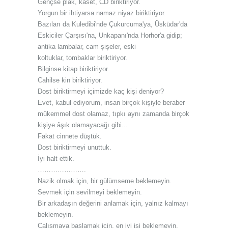
Gençse plak, kaset, CD biriktiriyor.
Yorgun bir ihtiyarsa namaz niyaz biriktiriyor.
Bazıları da Kuledibi'nde Çukurcuma'ya, Üsküdar'da
Eskiciler Çarşısı'na,
Unkapanı'nda Horhor'a gidip;
antika lambalar, cam şişeler, eski
koltuklar,
tombaklar biriktiriyor.
Bilginse kitap biriktiriyor.
Cahilse kin biriktiriyor.
Dost biriktirmeyi içimizde kaç kişi deniyor?
Evet, kabul ediyorum, insan birçok kişiyle beraber
mükemmel dost olamaz, tıpkı aynı zamanda birçok
kişiye âşık olamayacağı gibi...
Fakat cinnete düştük.
Dost biriktirmeyi unuttuk.
İyi halt ettik.
………………….
Nazik olmak için, bir gülümseme beklemeyin.
Sevmek için sevilmeyi beklemeyin.
Bir arkadaşın değerini anlamak için, yalnız kalmayı
beklemeyin.
Çalışmaya başlamak için, en iyi işi beklemeyin.