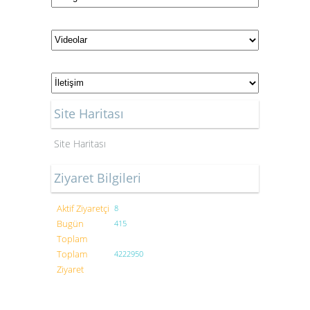
Site Haritası
Site Haritası
Ziyaret Bilgileri
Aktif Ziyaretçi
8
Bugün
415
Toplam
Toplam
4222950
Ziyaret
Bu site içinde yayınlanan bütün yazıların hakları saklıdır.