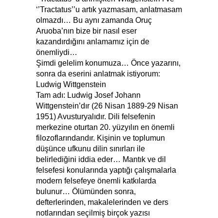
‘’Tractatus’’u artık yazmasam, anlatmasam
olmazdı… Bu aynı zamanda Oruç
Aruoba’nın bize bir nasıl eser
kazandırdığını anlamamız için de
önemliydi…
Şimdi gelelim konumuza… Önce yazarını,
sonra da eserini anlatmak istiyorum:
Ludwig Wittgenstein
Tam adı: Ludwig Josef Johann
Wittgenstein’dır (26 Nisan 1889-29 Nisan
1951) Avusturyalıdır. Dili felsefenin
merkezine oturtan 20. yüzyılın en önemli
filozoflarındandır. Kişinin ve toplumun
düşünce ufkunu dilin sınırları ile
belirlediğini iddia eder… Mantık ve dil
felsefesi konularında yaptığı çalışmalarla
modern felsefeye önemli katkılarda
bulunur… Ölümünden sonra,
defterlerinden, makalelerinden ve ders
notlarından seçilmiş birçok yazısı