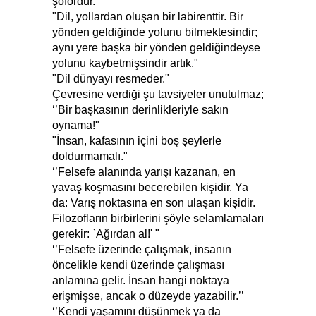
şofördür."
"Dil, yollardan oluşan bir labirenttir. Bir
yönden geldiğinde yolunu bilmektesindir;
aynı yere başka bir yönden geldiğindeyse
yolunu kaybetmişsindir artık."
"Dil dünyayı resmeder."
Çevresine verdiği şu tavsiyeler unutulmaz;
‘’Bir başkasının derinlikleriyle sakın
oynama!"
"İnsan, kafasının içini boş şeylerle
doldurmamalı."
‘’Felsefe alanında yarışı kazanan, en
yavaş koşmasını becerebilen kişidir. Ya
da: Varış noktasına en son ulaşan kişidir.
Filozofların birbirlerini şöyle selamlamaları
gerekir: `Ağırdan al!' "
‘’Felsefe üzerinde çalışmak, insanın
öncelikle kendi üzerinde çalışması
anlamına gelir. İnsan hangi noktaya
erişmişse, ancak o düzeyde yazabilir.’’
‘’Kendi yaşamını düşünmek ya da