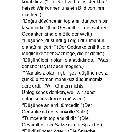
kurabiliriz. (‘’Ein Sachverhalt ist denkbar’’
heisst: Wir können uns ein Bild von ihm
machen.)
‘’Doğru düşüncenin toplamı, dünyanın bir
tasarımıdır.’’ (Die Gesamtheit der wahren
Gedanken sind ein Bild der Welt.)
‘’Düşünce, düşündüğü olgu durumunun
olanağını içerir.’’ (Der Gedanke enthält die
Möglichkeit der Sachlage, die er denkt.)
‘’Düşünülebilir olan, olanaklıdır da.’’ (Was
denkbar ist, ist auch möglich.)
‘’Mantıksız olan hiçbir şeyi düşünemeyiz,
çünkü o zaman mantıksız düşünmemiz
gerekirdi.‘’ (Wir können nichts
Unlogisches denken, weil wir sonst
unlogisches denken müssten.)
‘’Düşünce anlamlı tümcedir.’’ (Der
Gedanke ist der sinnvolle Satz.)
‘’Tümcelerin toplamı dildir.’’ (Die
Gesamtheit der Sätze ist die Sprache.)
‘‘Dil düşünceyi örter.‘‘ (Die Sprache