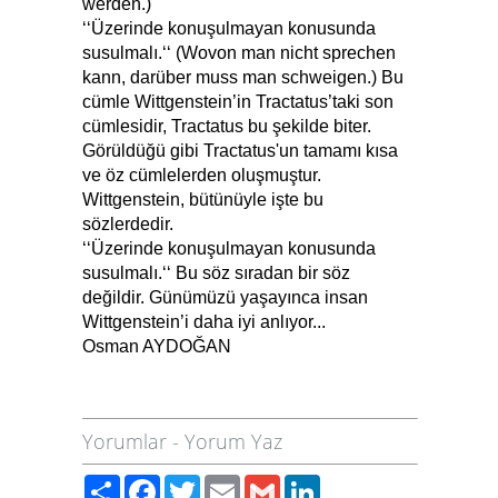
werden.)
‘‘Üzerinde konuşulmayan konusunda
susulmalı.‘‘ (Wovon man nicht sprechen
kann, darüber muss man schweigen.) Bu
cümle Wittgenstein’in Tractatus’taki son
cümlesidir, Tractatus bu şekilde biter.
Görüldüğü gibi Tractatus'un tamamı kısa
ve öz cümlelerden oluşmuştur.
Wittgenstein, bütünüyle işte bu
sözlerdedir.
‘‘Üzerinde konuşulmayan konusunda
susulmalı.‘‘ Bu söz sıradan bir söz
değildir.
Günümüzü yaşayınca insan
Wittgenstein’i daha iyi anlıyor...
Osman AYDOĞAN
Yorumlar
-
Yorum Yaz
Paylaş
Facebook
Twitter
Email
Gmail
LinkedIn