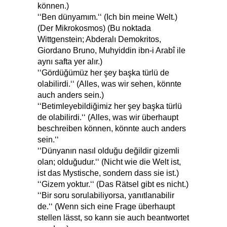
können.)
‘‘Ben dünyamım.‘‘ (Ich bin meine Welt.)
(Der Mikrokosmos) (Bu noktada
Wittgenstein; Abderalı Demokritos,
Giordano Bruno, Muhyiddin ibn-i Arabî ile
aynı safta yer alır.)
‘‘Gördüğümüz her şey başka türlü de
olabilirdi.‘‘ (Alles, was wir sehen, könnte
auch anders sein.)
‘‘Betimleyebildiğimiz her şey başka türlü
de olabilirdi.‘‘ (Alles, was wir überhaupt
beschreiben können, könnte auch anders
sein.‘‘
‘‘Dünyanın nasıl olduğu değildir gizemli
olan; olduğudur.‘‘ (Nicht wie die Welt ist,
ist das Mystische, sondern dass sie ist.)
‘‘Gizem yoktur.‘‘ (Das Rätsel gibt es nicht.)
‘‘Bir soru sorulabiliyorsa, yanıtlanabilir
de.‘‘ (Wenn sich eine Frage überhaupt
stellen lässt, so kann sie auch beantwortet