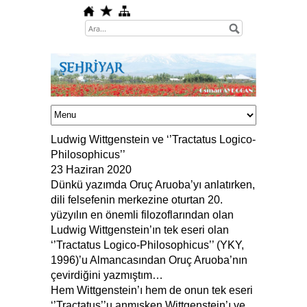
Ludwig Wittgenstein ve ‘’Tractatus Logico-
Philosophicus’’
23 Haziran 2020
Dünkü yazımda Oruç Aruoba’yı anlatırken,
dili felsefenin merkezine oturtan 20.
yüzyılın en önemli filozoflarından olan
Ludwig Wittgenstein’ın tek eseri olan
‘’Tractatus Logico-Philosophicus’’ (YKY,
1996)’u Almancasından Oruç Aruoba’nın
çevirdiğini yazmıştım…
Hem Wittgenstein’ı hem de onun tek eseri
‘’Tractatus’’u anmışken Wittgenstein’ı ve