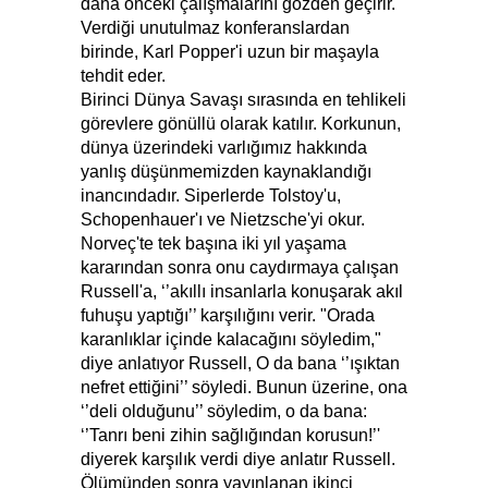
daha önceki çalışmalarını gözden geçirir.
Verdiği unutulmaz konferanslardan
birinde, Karl Popper'i uzun bir maşayla
tehdit eder.
Birinci Dünya Savaşı sırasında en tehlikeli
görevlere gönüllü olarak katılır. Korkunun,
dünya üzerindeki varlığımız hakkında
yanlış düşünmemizden kaynaklandığı
inancındadır. Siperlerde Tolstoy'u,
Schopenhauer'ı ve Nietzsche'yi okur.
Norveç'te tek başına iki yıl yaşama
kararından sonra onu caydırmaya çalışan
Russell'a, ‘’akıllı insanlarla konuşarak akıl
fuhuşu yaptığı’’ karşılığını verir. "Orada
karanlıklar içinde kalacağını söyledim,"
diye anlatıyor Russell, O da bana ‘’ışıktan
nefret ettiğini’’ söyledi. Bunun üzerine, ona
‘’deli olduğunu’’ söyledim, o da bana:
‘’Tanrı beni zihin sağlığından korusun!’'
diyerek karşılık verdi diye anlatır Russell.
Ölümünden sonra yayınlanan ikinci