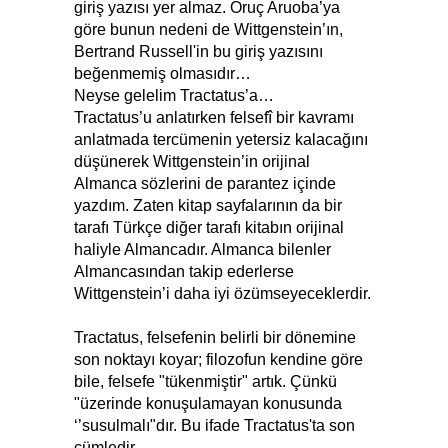
giriş yazısı yer almaz. Oruç Aruoba’ya
göre bunun nedeni de Wittgenstein’ın,
Bertrand Russell'in bu giriş yazısını
beğenmemiş olmasıdır…
Neyse gelelim Tractatus’a…
Tractatus’u anlatırken felsefî bir kavramı
anlatmada tercümenin yetersiz kalacağını
düşünerek Wittgenstein’in orijinal
Almanca sözlerini de parantez içinde
yazdım. Zaten kitap sayfalarının da bir
tarafı Türkçe diğer tarafı kitabın orijinal
haliyle Almancadır. Almanca bilenler
Almancasından takip ederlerse
Wittgenstein’i daha iyi özümseyeceklerdir.
Tractatus, felsefenin belirli bir dönemine
son noktayı koyar; filozofun kendine göre
bile, felsefe "tükenmiştir" artık. Çünkü
"üzerinde konuşulamayan konusunda
‘’susulmalı"dır. Bu ifade Tractatus'ta son
cümledir.