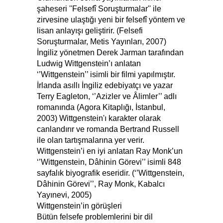
şaheseri ''Felsefî Soruşturmalar'' ile
zirvesine ulaştığı yeni bir felsefî yöntem ve
lisan anlayışı geliştirir. (Felsefi
Soruşturmalar, Metis Yayınları, 2007)
İngiliz yönetmen Derek Jarman tarafından
Ludwig Wittgenstein’ı anlatan
‘’Wittgenstein’’ isimli bir filmi yapılmıştır.
İrlanda asıllı İngiliz edebiyatçı ve yazar
Terry Eagleton, ‘’Azizler ve Âlimler’’ adlı
romanında (Agora Kitaplığı, İstanbul,
2003) Wittgenstein'ı karakter olarak
canlandırır ve romanda Bertrand Russell
ile olan tartışmalarına yer verir.
Wittgenstein’i en iyi anlatan Ray Monk’un
‘’Wittgenstein, Dâhinin Görevi’’ isimli 848
sayfalık biyografik eseridir. (‘’Wittgenstein,
Dâhinin Görevi’’, Ray Monk, Kabalcı
Yayınevi, 2005)
Wittgenstein’in görüşleri
Bütün felsefe problemlerini bir dil