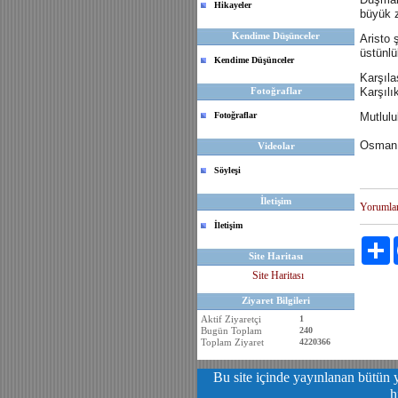
Hikayeler
büyük z
Kendime Düşünceler
Aristo 
üstünlü
Kendime Düşünceler
Karşıla
Fotoğraflar
Karşılı
Fotoğraflar
Mutlulu
Osman
Videolar
Söyleşi
İletişim
Yorumla
İletişim
P
Site Haritası
Site Haritası
Ziyaret Bilgileri
Aktif Ziyaretçi
1
Bugün Toplam
240
Toplam Ziyaret
4220366
Bu site içinde yayınlanan bütün y
h