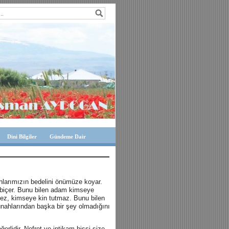
Dini Bilgiler
Gündeme Dair
hlarımızın bedelini önümüze koyar.
 biçer. Bunu bilen adam kimseye
z, kimseye kin tutmaz. Bunu bilen
nahlarından başka bir şey olmadığını
rlidir. Nefret ve intikam hissi size