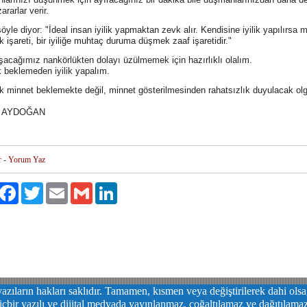
ararlar verir.
şöyle diyor: "İdeal insan iyilik yapmaktan zevk alır. Kendisine iyilik yapılırs
k işareti, bir iyiliğe muhtaç duruma düşmek zaaf işaretidir."
şacağımız nankörlükten dolayı üzülmemek için hazırlıklı olalım.
k beklemeden iyilik yapalım.
k minnet beklemekte değil, minnet gösterilmesinden rahatsızlık duyulacak olg
 AYDOĞAN
r
-
Yorum Yaz
aylaş
Facebook
Twitter
Email
Gmail
LinkedIn
azıların hakları saklıdır. Tamamen, kısmen veya değiştirilerek dahi ols
içbir yazılı ve dijital medyada yayınlanmaz, çoğaltılamaz ve dağıtılama