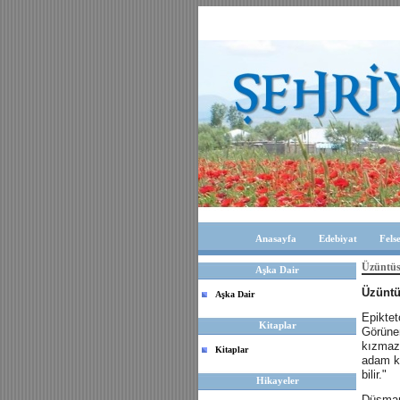
Anasayfa
Edebiyat
Fels
Üzüntüs
Aşka Dair
Üzüntü
Aşka Dair
Epiktet
Kitaplar
Görünen
kızmaz
Kitaplar
adam ka
bilir."
Hikayeler
Düşmanl