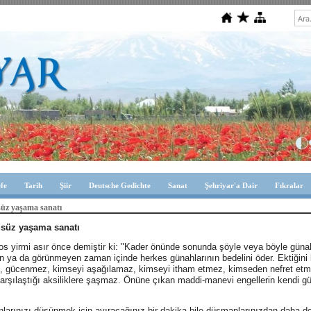
efe
Tarih
Şiir
Deutsche Gedichte
Sanat
Şehriyar'a Dair
Fıkralar
üz yaşama sanatı
süz yaşama sanatı
os yirmi asır önce demiştir ki: "Kader önünde sonunda şöyle veya böyle güna
 ya da görünmeyen zaman içinde herkes günahlarının bedelini öder. Ektiğini
, gücenmez, kimseyi aşağılamaz, kimseyi itham etmez, kimseden nefret etme
rşılaştığı aksiliklere şaşmaz. Önüne çıkan maddi-manevi engellerin kendi gü
arınızı düşünmek için ayıracağınız bir dakika bile düşmanlarınızdan daha değe