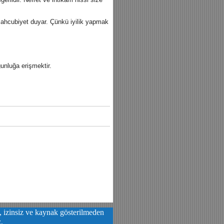
a mahcubiyet duyar. Çünkü iyilik yapmak
unluğa erişmektir.
a, izinsiz ve kaynak gösterilmeden
z.