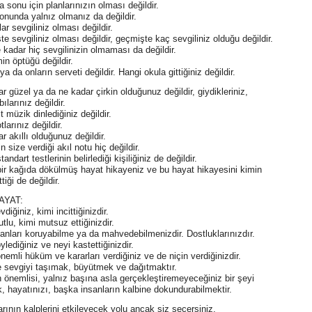
a sonu için planlarınızın olması değildir.
onunda yalnız olmanız da değildir.
lar sevgiliniz olması değildir.
e sevgiliniz olması değildir, geçmişte kaç sevgiliniz olduğu değildir.
kadar hiç sevgilinizin olmaması da değildir.
min öptüğü değildir.
ya da onların serveti değildir. Hangi okula gittiğiniz değildir.
r güzel ya da ne kadar çirkin olduğunuz değildir, giydikleriniz,
ılarınız değildir.
t müzik dinlediğiniz değildir.
larınız değildir.
r akıllı olduğunuz değildir.
n size verdiği akıl notu hiç değildir.
andart testlerinin belirlediği kişiliğiniz de değildir.
ir kağıda dökülmüş hayat hikayeniz ve bu hayat hikayesini kimin
tiği de değildir.
AYAT:
diğiniz, kimi incittiğinizdir.
tlu, kimi mutsuz ettiğinizdir.
lanları koruyabilme ya da mahvedebilmenizdir. Dostluklarınızdır.
ylediğiniz ve neyi kastettiğinizdir.
nemli hüküm ve kararları verdiğiniz ve de niçin verdiğinizdir.
e sevgiyi taşımak, büyütmek ve dağıtmaktır.
önemlisi, yalnız başına asla gerçekleştiremeyeceğiniz bir şeyi
 hayatınızı, başka insanların kalbine dokundurabilmektir.
rının kalplerini etkileyecek yolu ancak siz seçersiniz.