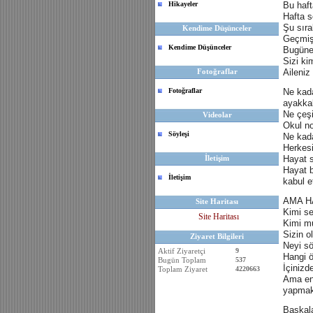
Hikayeler
Bu haft
Hafta s
Şu sıra
Kendime Düşünceler
Geçmişt
Kendime Düşünceler
Bugüne 
Sizi ki
Fotoğraflar
Aileniz 
Fotoğraflar
Ne kada
ayakkab
Ne çeşi
Videolar
Okul not
Söyleşi
Ne kada
Herkesi
İletişim
Hayat st
Hayat b
İletişim
kabul et
AMA H
Site Haritası
Kimi sev
Site Haritası
Kimi mu
Sizin o
Ziyaret Bilgileri
Neyi sö
Aktif Ziyaretçi
9
Hangi ö
Bugün Toplam
537
İçinizd
Toplam Ziyaret
4220663
Ama en 
yapmak,
Başkala