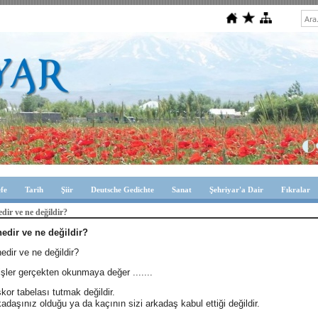
efe
Tarih
Şiir
Deutsche Gedichte
Sanat
Şehriyar'a Dair
Fıkralar
dir ve ne değildir?
nedir ve ne değildir?
edir ve ne değildir?
şler gerçekten okunmaya değer .......
kor tabelası tutmak değildir.
adaşınız olduğu ya da kaçının sizi arkadaş kabul ettiği değildir.