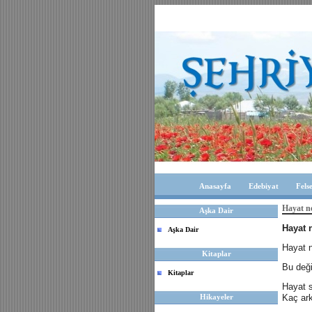
Anasayfa
Edebiyat
Fels
Hayat ne
Aşka Dair
Hayat 
Aşka Dair
Hayat n
Kitaplar
Bu deği
Kitaplar
Hayat s
Hikayeler
Kaç ark