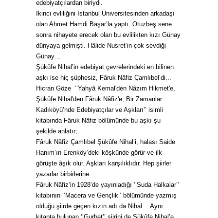
edebiyatçılardan biriydi.
İkinci evliliğini İstanbul Üniversitesinden arkadaşı
olan Ahmet Hamdi Başar’la yaptı.
Otuzbeş sene
sonra nihayete erecek olan bu evlilikten kızı Günay
dünyaya gelmişti.
Hâlide Nusret’in çok sevdiği
Günay…
Şükûfe Nihal’in edebiyat çevrelerindeki en bilinen
aşkı ise hiç şüphesiz, Fâruk Nâfiz Çamlıbel’di...
Hicran Göze ‘’Yahyâ Kemal'den Nâzım Hikmet'e,
Şükûfe Nihal'den Fâruk Nâfiz'e; Bir Zamanlar
Kadıköyü’nde Edebiyatçılar ve Aşkları’’ isimli
kitabında Fâruk Nâfiz bölümünde bu aşkı şu
şekilde anlatır;
Fâruk Nâfiz Çamlıbel Şükûfe Nihal’i, halası Saide
Hanım’ın Erenköy’deki köşkünde görür ve ilk
görüşte âşık olur. Aşkları karşılıklıdır. Hep şiirler
yazarlar birbirlerine.
Fâruk Nâfiz’in 1928’de yayınladığı ‘’Suda Halkalar’’
kitabının ‘’Macera ve Gençlik’’ bölümünde yazmış
olduğu şiirde geçen kızın adı da Nihal… Aynı
kitapta bulunan ‘’Gurbet’’ şiirini de Şükûfe Nihal’e