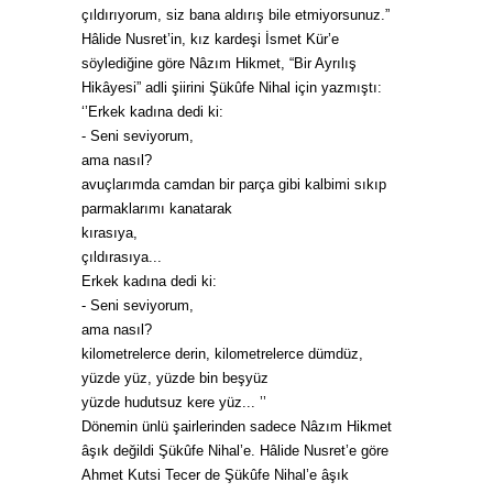
çıldırıyorum, siz bana aldırış bile etmiyorsunuz.”
Hâlide Nusret’in, kız kardeşi İsmet Kür’e
söylediğine göre Nâzım Hikmet, “Bir Ayrılış
Hikâyesi” adli şiirini Şükûfe Nihal için yazmıştı:
‘’Erkek kadına dedi ki:
- Seni seviyorum,
ama nasıl?
avuçlarımda camdan bir parça gibi kalbimi sıkıp
parmaklarımı kanatarak
kırasıya,
çıldırasıya...
Erkek kadına dedi ki:
- Seni seviyorum,
ama nasıl?
kilometrelerce derin, kilometrelerce dümdüz,
yüzde yüz, yüzde bin beşyüz
yüzde hudutsuz kere yüz... ’’
Dönemin ünlü şairlerinden sadece Nâzım Hikmet
âşık değildi Şükûfe Nihal’e. Hâlide Nusret’e göre
Ahmet Kutsi Tecer de Şükûfe Nihal’e âşık