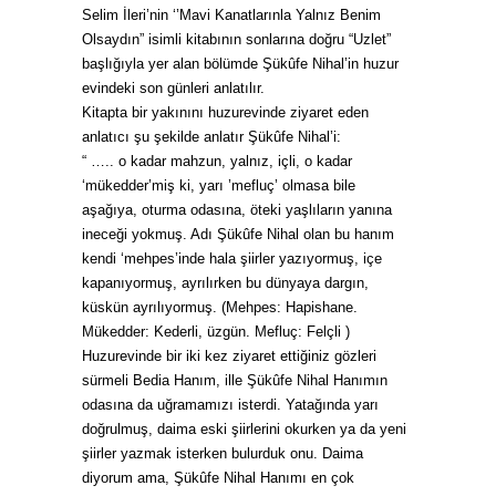
Selim İleri’nin ‘’Mavi Kanatlarınla Yalnız Benim
Olsaydın” isimli kitabının sonlarına doğru “Uzlet”
başlığıyla yer alan bölümde Şükûfe Nihal’in huzur
evindeki son günleri anlatılır.
Kitapta bir yakınını huzurevinde ziyaret eden
anlatıcı şu şekilde anlatır Şükûfe Nihal’i:
“ ….. o kadar mahzun, yalnız, içli, o kadar
‘mükedder’miş ki, yarı ’mefluç’ olmasa bile
aşağıya, oturma odasına, öteki yaşlıların yanına
ineceği yokmuş. Adı Şükûfe Nihal olan bu hanım
kendi ‘mehpes’inde hala şiirler yazıyormuş, içe
kapanıyormuş, ayrılırken bu dünyaya dargın,
küskün ayrılıyormuş. (Mehpes: Hapishane.
Mükedder: Kederli, üzgün. Mefluç: Felçli )
Huzurevinde bir iki kez ziyaret ettiğiniz gözleri
sürmeli Bedia Hanım, ille Şükûfe Nihal Hanımın
odasına da uğramamızı isterdi. Yatağında yarı
doğrulmuş, daima eski şiirlerini okurken ya da yeni
şiirler yazmak isterken bulurduk onu. Daima
diyorum ama, Şükûfe Nihal Hanımı en çok