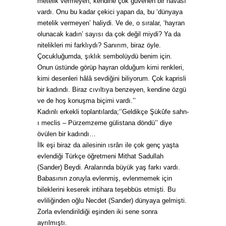
metelik vermeyen, kendine çok güvenen bir havası
vardı. Onu bu kadar çekici yapan da, bu ‘dünyaya
metelik vermeyen’ haliydi. Ve de, o sıralar, ‘hayran
olunacak kadın’ sayısı da çok değil miydi? Ya da
nitelikleri mi farklıydı? Sanırım, biraz öyle.
Çocukluğumda, şıklık sembolüydü benim için.
Onun üstünde görüp hayran olduğum kimi renkleri,
kimi desenleri hâlâ sevdiğini biliyorum. Çok kaprisli
bir kadındı. Biraz cıvıltıya benzeyen, kendine özgü
ve de hoş konuşma biçimi vardı.’’
Kadınlı erkekli toplantılarda;‘’Geldikçe Şükûfe sahn-
ı meclis – Pürzemzeme gülistana döndü’’ diye
övülen bir kadındı…
İlk eşi biraz da ailesinin ısrârı ile çok genç yaşta
evlendiği Türkçe öğretmeni Mithat Sadullah
(Sander) Beydi. Aralarında büyük yaş farkı vardı.
Babasının zoruyla evlenmiş, evlenmemek için
bileklerini keserek intihara teşebbüs etmişti. Bu
evliliğinden oğlu Necdet (Sander) dünyaya gelmişti.
Zorla evlendirildiği eşinden iki sene sonra
ayrılmıştı.