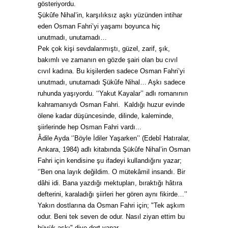
gösteriyordu.
Şükûfe Nihal’in, karşılıksız aşkı yüzünden intihar
eden Osman Fahri’yi yaşamı boyunca hiç
unutmadı, unutamadı…
Pek çok kişi sevdalanmıştı, güzel, zarif, şık,
bakımlı ve zamanın en gözde şairi olan bu cıvıl
cıvıl kadına. Bu kişilerden sadece Osman Fahri’yi
unutmadı, unutamadı Şükûfe Nihal… Aşkı sadece
ruhunda yaşıyordu. ‘‘Yakut Kayalar’’ adlı romanının
kahramanıydı Osman Fahri. Kaldığı huzur evinde
ölene kadar düşüncesinde, dilinde, kaleminde,
şiirlerinde hep Osman Fahri vardı...
Âdile Ayda ‘’Böyle İdiler Yaşarken’’ (Edebî Hatıralar,
Ankara, 1984) adlı kitabında Şükûfe Nihal’in Osman
Fahri için kendisine şu ifadeyi kullandığını yazar;
‘’Ben ona layık değildim. O mütekâmil insandı. Bir
dâhi idi. Bana yazdığı mektupları, bıraktığı hâtıra
defterini, karaladığı şiirleri her gören aynı fikirde…’’
Yakın dostlarına da Osman Fahri için; "Tek aşkım
odur. Beni tek seven de odur. Nasıl ziyan ettim bu
büyük aşkı" diye dert yanar.