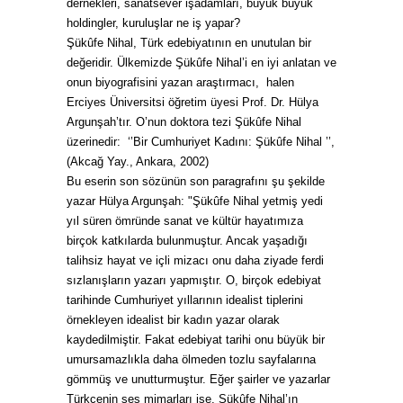
dernekleri, sanatsever işadamları, büyük büyük
holdingler, kuruluşlar ne iş yapar?
Şükûfe Nihal, Türk edebiyatının en unutulan bir
değeridir. Ülkemizde Şükûfe Nihal’i en iyi anlatan ve
onun biyografisini yazan araştırmacı, halen
Erciyes Üniversitsi öğretim üyesi Prof. Dr. Hülya
Argunşah’tır. O’nun doktora tezi Şükûfe Nihal
üzerinedir: ‘’Bir Cumhuriyet Kadını: Şükûfe Nihal ’’,
(Akcağ Yay., Ankara, 2002)
Bu eserin son sözünün son paragrafını şu şekilde
yazar Hülya Argunşah: "Şükûfe Nihal yetmiş yedi
yıl süren ömründe sanat ve kültür hayatımıza
birçok katkılarda bulunmuştur. Ancak yaşadığı
talihsiz hayat ve içli mizacı onu daha ziyade ferdi
sızlanışların yazarı yapmıştır. O, birçok edebiyat
tarihinde Cumhuriyet yıllarının idealist tiplerini
örnekleyen idealist bir kadın yazar olarak
kaydedilmiştir. Fakat edebiyat tarihi onu büyük bir
umursamazlıkla daha ölmeden tozlu sayfalarına
gömmüş ve unutturmuştur. Eğer şairler ve yazarlar
Türkçenin ses mimarları ise, Şükûfe Nihal’ın