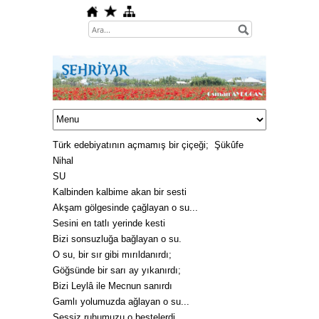
Türk edebiyatının
açmamış bir çiçeği;
Şükûfe
Nihal
SU
Kalbinden kalbime akan bir sesti
Akşam gölgesinde çağlayan o su...
Sesini en tatlı yerinde kesti
Bizi sonsuzluğa bağlayan o su.
O su, bir sır gibi
mırıldanırdı;
Göğsünde bir sarı ay yıkanırdı;
Bizi Leylâ ile Mecnun sanırdı
Gamlı yolumuzda ağlayan o su...
Sessiz ruhumuzu o bestelerdi,