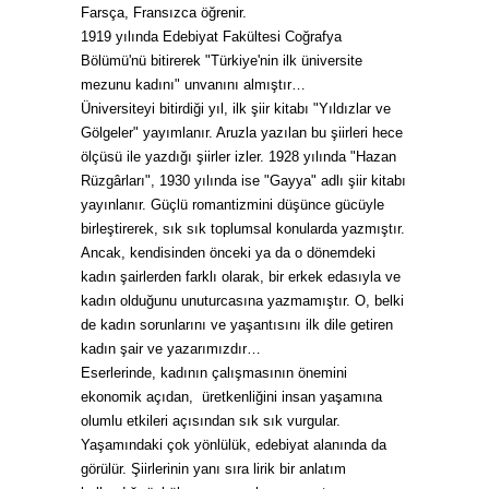
Farsça, Fransızca öğrenir.
1919 yılında Edebiyat Fakültesi Coğrafya
Bölümü'nü bitirerek "Türkiye'nin ilk üniversite
mezunu kadını" unvanını almıştır…
Üniversiteyi bitirdiği yıl, ilk şiir kitabı "Yıldızlar ve
Gölgeler" yayımlanır. Aruzla yazılan bu şiirleri hece
ölçüsü ile yazdığı şiirler izler. 1928 yılında "Hazan
Rüzgârları", 1930 yılında ise "Gayya" adlı şiir kitabı
yayınlanır. Güçlü romantizmini düşünce gücüyle
birleştirerek, sık sık toplumsal konularda yazmıştır.
Ancak, kendisinden önceki ya da o dönemdeki
kadın şairlerden farklı olarak, bir erkek edasıyla ve
kadın olduğunu unuturcasına yazmamıştır. O, belki
de kadın sorunlarını ve yaşantısını ilk dile getiren
kadın şair ve yazarımızdır…
Eserlerinde, kadının çalışmasının önemini
ekonomik açıdan, üretkenliğini insan yaşamına
olumlu etkileri açısından sık sık vurgular.
Yaşamındaki çok yönlülük, edebiyat alanında da
görülür. Şiirlerinin yanı sıra lirik bir anlatım