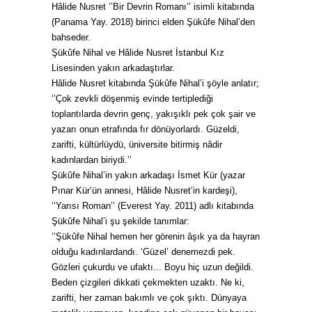
Hâlide Nusret ’’Bir Devrin Romanı’’ isimli kitabında
(Panama Yay. 2018) birinci elden Şükûfe Nihal’den
bahseder.
Şükûfe Nihal ve Hâlide Nusret İstanbul Kız
Lisesinden yakın arkadaştırlar.
Hâlide Nusret kitabında Şükûfe Nihal’i şöyle anlatır;
‘’Çok zevkli döşenmiş evinde tertiplediği
toplantılarda devrin genç, yakışıklı pek çok şair ve
yazarı onun etrafında fır dönüyorlardı. Güzeldi,
zarifti, kültürlüydü, üniversite bitirmiş nâdir
kadınlardan biriydi.’’
Şükûfe Nihal’in yakın arkadaşı İsmet Kür (yazar
Pınar Kür’ün annesi, Hâlide Nusret’in kardeşi),
‘’Yarısı Roman’’ (Everest Yay. 2011) adlı kitabında
Şükûfe Nihal’i şu şekilde tanımlar:
‘’Şükûfe Nihal hemen her görenin âşık ya da hayran
olduğu kadınlardandı. ‘Güzel’ denemezdi pek.
Gözleri çukurdu ve ufaktı... Boyu hiç uzun değildi.
Beden çizgileri dikkati çekmekten uzaktı. Ne ki,
zarifti, her zaman bakımlı ve çok şıktı. Dünyaya