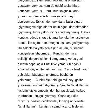
gidiyormuş… Hem edebî toplantılar olmaksızın
yaşayamıyormuş, hem de edebî toplantılara
katlanamıyormuş… Yüzünün solgunluklarını,
yıpranmışlığını ağır bir makyajla örtmeyi
deniyormuş. Eskisinden çok daha fazla sigara
içiyormuş ve sigaralarını uzun ağızlıklar takmadan
içiyormuş, birini yakıp, birini söndürüyormuş. Başka
konular, edebi, siyasi, içtimai konular konuşulurken
o sözü ille aşka, sonu meçhul aşklara getiriyormuş.
Bu salonlarda yalnızca aşkın acıları, hüsranları
konuşulsun istiyormuş… Kendisinden rica
edildiğinde yeni şiirlerini okuyormuş ve bu yeni
şiirlerin hepsi aşkı Fuzulî’ye yaraşık bir gönül
küskünlüğüyle dile getiriyormuş. O artık Nedimvâri
şuhlukları büsbütün unutmuş, büsbütün
yalnızmış… Çünkü âşık olduğu evli bey, galiba
yuvasına dönmek istiyormuş. Şükûfe Nihal Hanım
hislerini gizleyemediğinden bu yasak aşk herkes
tarafından konuşuluyormuş. Yasak aşk dile
düşmüş. Sözler, dedikodular, kınayışlar Şükûfe
Nihal Hanım’ın kulağına çalındıkça, o, hislerini,