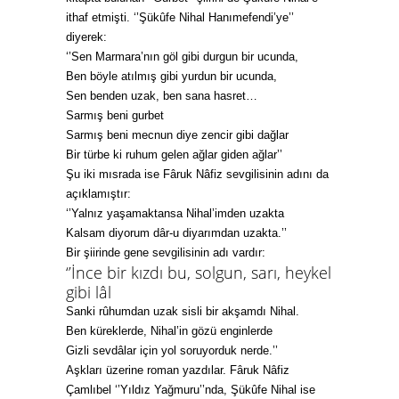
ithaf etmişti. ‘’Şükûfe Nihal Hanımefendi’ye’’
diyerek:
‘’Sen Marmara’nın göl gibi durgun bir ucunda,
Ben böyle atılmış gibi yurdun bir ucunda,
Sen benden uzak, ben sana hasret…
Sarmış beni gurbet
Sarmış beni mecnun diye zencir gibi dağlar
Bir türbe ki ruhum gelen ağlar giden ağlar’’
Şu iki mısrada ise Fâruk Nâfiz sevgilisinin adını da
açıklamıştır:
‘’Yalnız yaşamaktansa Nihal’imden uzakta
Kalsam diyorum dâr-u diyarımdan uzakta.’’
Bir şiirinde gene sevgilisinin adı vardır:
‘’İnce bir kızdı bu, solgun, sarı, heykel
gibi lâl
Sanki rûhumdan uzak sisli bir akşamdı Nihal.
Ben küreklerde, Nihal’in gözü enginlerde
Gizli sevdâlar için yol soruyorduk nerde.’’
Aşkları üzerine roman yazdılar. Fâruk Nâfiz
Çamlıbel ‘’Yıldız Yağmuru’’nda, Şükûfe Nihal ise