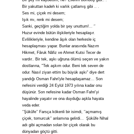
Bir yakuttan kadeh ki varlık çatlamış gibi .. .
Ses mi, çiçek mi desem;
Işık mı, renk mi desem;
Sanki, geçtiğim yolda bir şey unuttum!... ‘’
Huzur evinde bütün ilişkileriyle hesaplaşır.
Evlilikleriyle, kendine âşık olan herkesle iç
hesaplaşması yapar. Bunlar arasında Nazım
Hikmet, Fâruk Nâfiz ve Ahmet Kutsi Tecer de
vardır.. Bir tek, aşkı uğruna ölümü seçen ve yakın
dostlarına, "Tek aşkım odur. Beni tek seven de
odur. Nasıl ziyan ettim bu büyük aşkı" diye dert
yandığı Osman Fahri'yle hesaplaşamaz… Son
nefesini verdiği 24 Eylül 1973 yılına kadar onu
düşünür. Son nefesine kadar Osman Fahri’yi
hayalinde yaşatır ve ona duyduğu aşkla hayata
veda eder.
‘’Şükûfe’’ Farsça kökenli bir isimdi, ‘’açmamış
çiçek, tomurcuk’’ anlamına gelirdi...
Şükûfe Nihal
adı gibi açmadan solan bir çiçek olarak bu
dünyadan göçtü gitti.