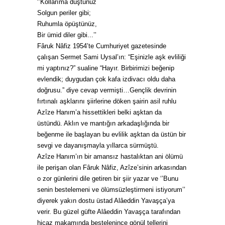
‘’Kollarıma düştünüz
Solgun periler gibi;
Ruhumla öpüştünüz,
Bir ümid diler gibi...’’
Fâruk Nâfiz 1954’te Cumhuriyet gazetesinde
çalışan Sermet Sami Uysal’ın: “Eşinizle aşk evliliği
mi yaptınız?” sualine “Hayır. Birbirimizi beğenip
evlendik; duygudan çok kafa izdivacı oldu daha
doğrusu.” diye cevap vermişti…Gençlik devrinin
fırtınalı aşklarını şiirlerine döken şairin asil ruhlu
Azîze Hanım’a hissettikleri belki aşktan da
üstündü. Aklın ve mantığın arkadaşlığında bir
beğenme ile başlayan bu evlilik aşktan da üstün bir
sevgi ve dayanışmayla yıllarca sürmüştü.
Azîze Hanım’ın bir amansız hastalıktan ani ölümü
ile perişan olan Fâruk Nâfiz, Azîze’sinin arkasından
o zor günlerini dile getiren bir şiir yazar ve ‘’Bunu
senin bestelemeni ve ölümsüzleştirmeni istiyorum’’
diyerek yakın dostu üstad Alâeddin Yavaşça’ya
verir. Bu güzel güfte Alâeddin Yavaşça tarafından
hicaz makamında bestelenince gönül tellerini