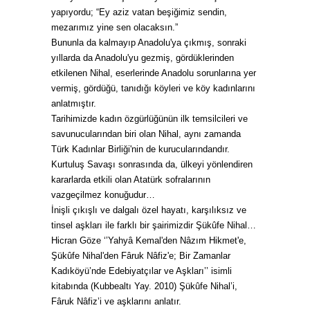
yapıyordu; “Ey aziz vatan beşiğimiz sendin,
mezarımız yine sen olacaksın.”
Bununla da kalmayıp Anadolu'ya çıkmış, sonraki
yıllarda da Anadolu'yu gezmiş, gördüklerinden
etkilenen Nihal, eserlerinde Anadolu sorunlarına yer
vermiş, gördüğü, tanıdığı köyleri ve köy kadınlarını
anlatmıştır.
Tarihimizde kadın özgürlüğünün ilk temsilcileri ve
savunucularından biri olan Nihal, aynı zamanda
Türk Kadınlar Birliği'nin de kurucularındandır.
Kurtuluş Savaşı sonrasında da, ülkeyi yönlendiren
kararlarda etkili olan Atatürk sofralarının
vazgeçilmez konuğudur…
İnişli çıkışlı ve dalgalı özel hayatı, karşılıksız ve
tinsel aşkları ile farklı bir şairimizdir Şükûfe Nihal…
Hicran Göze ‘’Yahyâ Kemal'den Nâzım Hikmet'e,
Şükûfe Nihal'den Fâruk Nâfiz'e; Bir Zamanlar
Kadıköyü’nde Edebiyatçılar ve Aşkları’’ isimli
kitabında (Kubbealtı Yay. 2010) Şükûfe Nihal’i,
Fâruk Nâfiz’i ve aşklarını anlatır.