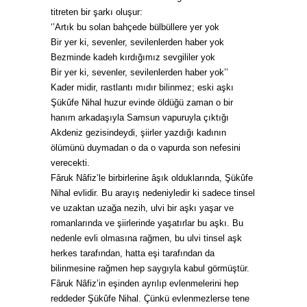
titreten bir şarkı oluşur:
‘’Artık bu solan bahçede bülbüllere yer yok
Bir yer ki, sevenler, sevilenlerden haber yok
Bezminde kadeh kırdığımız sevgililer yok
Bir yer ki, sevenler, sevilenlerden haber yok’’
Kader midir, rastlantı mıdır bilinmez; eski aşkı
Şükûfe Nihal huzur evinde öldüğü zaman o bir
hanım arkadaşıyla Samsun vapuruyla çıktığı
Akdeniz gezisindeydi, şiirler yazdığı kadının
ölümünü duymadan o da o vapurda son nefesini
verecekti.
Fâruk Nâfiz’le birbirlerine âşık olduklarında, Şükûfe
Nihal evlidir. Bu arayış nedeniyledir ki sadece tinsel
ve uzaktan uzağa nezih, ulvi bir aşkı yaşar ve
romanlarında ve şiirlerinde yaşatırlar bu aşkı. Bu
nedenle evli olmasına rağmen, bu ulvi tinsel aşk
herkes tarafından, hatta eşi tarafından da
bilinmesine rağmen hep saygıyla kabul görmüştür.
Fâruk Nâfiz’in eşinden ayrılıp evlenmelerini hep
reddeder Şükûfe Nihal. Çünkü evlenmezlerse tene