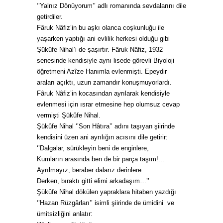
‘’Yalnız Dönüyorum’’ adlı romanında sevdalarını dile
getirdiler.
Fâruk Nâfiz’in bu aşkı olanca coşkunluğu ile
yaşarken yaptığı ani evlilik herkesi olduğu gibi
Şükûfe Nihal’i de şaşırtır. Fâruk Nâfiz, 1932
senesinde kendisiyle aynı lisede görevli Biyoloji
öğretmeni Azîze Hanımla evlenmişti. Epeydir
araları açıktı, uzun zamandır konuşmuyorlardı.
Fâruk Nâfiz’in kocasından ayrılarak kendisiyle
evlenmesi için ısrar etmesine hep olumsuz cevap
vermişti Şükûfe Nihal.
Şükûfe Nihal ‘’Son Hâtıra’’ adını taşıyan şiirinde
kendisini üzen ani ayrılığın acısını dile getirir:
‘’Dalgalar, sürükleyin beni de enginlere,
Kumların arasında ben de bir parça taşım!...
Ayrılmayız, beraber dalarız derinlere
Derken, bıraktı gitti elimi arkadaşım…’’
Şükûfe Nihal dökülen yapraklara hitaben yazdığı
‘’Hazan Rüzgârları’’ isimli şiirinde de ümidini ve
ümitsizliğini anlatır: