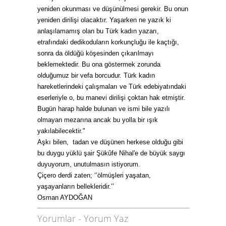
yeniden okunması ve düşünülmesi gerekir. Bu onun
yeniden dirilişi olacaktır. Yaşarken ne yazık ki
anlaşılamamış olan bu Türk kadın yazarı,
etrafındaki dedikoduların korkunçluğu ile kaçtığı,
sonra da öldüğü köşesinden çıkarılmayı
beklemektedir. Bu ona göstermek zorunda
olduğumuz bir vefa borcudur. Türk kadın
hareketlerindeki çalışmaları ve Türk edebiyatındaki
eserleriyle o, bu manevi dirilişi çoktan hak etmiştir.
Bugün harap halde bulunan ve ismi bile yazılı
olmayan mezarına ancak bu yolla bir ışık
yakılabilecektir."
Aşkı bilen, tadan ve düşünen herkese olduğu gibi
bu duygu yüklü şair Şükûfe Nihal'e de büyük saygı
duyuyorum, unutulmasın istiyorum.
Çiçero derdi zaten; ‘’ölmüşleri yaşatan,
yaşayanların bellekleridir.’’
Osman AYDOĞAN
Yorumlar
-
Yorum Yaz