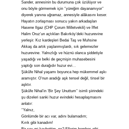
Sander, annesinin bu durumuna çok üzülüyor ve
onu böyle görmemek için ‘’yüreğim dayanamıyor’’
diyerek yanına uğramaz, annesiyle alâkasını keser.
Hayatın zorlaşması sonucu yakın arkadaşları
Hasene Ilgaz (CHP Çorum Milletvekili) ve İffet
Halim Oruz’un açtıkları Bakırköy’deki huzurevine
yerleşir. Kız kardeşleri Bedai Taş ve Muhsine
Akkaş da artık yaşlanmışlardı, sık gelemezler
huzurevine. Yalnızlığı ve hüznü olanca şiddetiyle
yaşadığı ve belki de geçmişin muhasebesini
yaptığı son durağıdır huzur evi…
Şükûfe Nihal yaşamı boyunca hep mükemmel aşkı
aramıştır. O’nun aradığı aşk tensel değil, tinsel bir
aşktır.
Şükûfe Nihal’in ‘Bir Şey Unuttum’’ isimli şiirindeki
şu dizeleri sanki huzur evindeki hesaplaşmasını
anlatır:
‘’Yalnız,
Gönlümde bir acı var, adını bulamadım;
Kırık gibi kanadım!
Bir şey mi kaybettim, ne? Ellerim bomboş gibi.. .