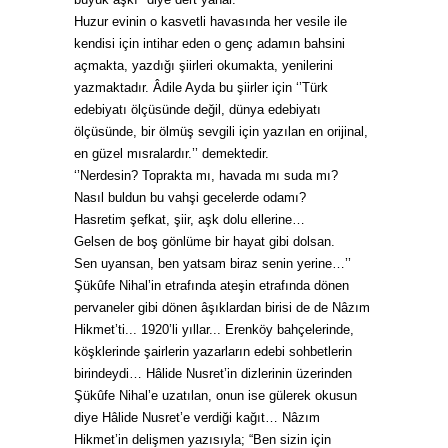
Huzur evinin o kasvetli havasında her vesile ile
kendisi için intihar eden o genç adamın bahsini
açmakta, yazdığı şiirleri okumakta, yenilerini
yazmaktadır. Âdile Ayda bu şiirler için ‘’Türk
edebiyatı ölçüsünde değil, dünya edebiyatı
ölçüsünde, bir ölmüş sevgili için yazılan en orijinal,
en güzel mısralardır.’’ demektedir.
‘’Nerdesin? Toprakta mı, havada mı suda mı?
Nasıl buldun bu vahşi gecelerde odamı?
Hasretim şefkat, şiir, aşk dolu ellerine…
Gelsen de boş gönlüme bir hayat gibi dolsan.
Sen uyansan, ben yatsam biraz senin yerine…’’
Şükûfe Nihal’in etrafında ateşin etrafında dönen
pervaneler gibi dönen âşıklardan birisi de de Nâzım
Hikmet’ti... 1920’li yıllar... Erenköy bahçelerinde,
köşklerinde şairlerin yazarların edebi sohbetlerin
birindeydi… Hâlide Nusret’in dizlerinin üzerinden
Şükûfe Nihal’e uzatılan, onun ise gülerek okusun
diye Hâlide Nusret’e verdiği kağıt… Nâzım
Hikmet’in delişmen yazısıyla; “Ben sizin için