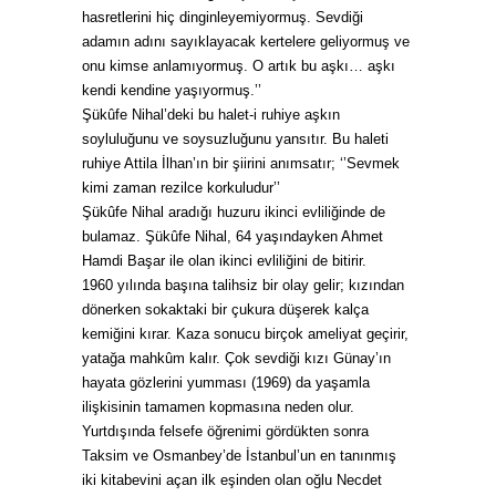
hasretlerini hiç dinginleyemiyormuş. Sevdiği
adamın adını sayıklayacak kertelere geliyormuş ve
onu kimse anlamıyormuş. O artık bu aşkı… aşkı
kendi kendine yaşıyormuş.’’
Şükûfe Nihal’deki bu halet-i ruhiye aşkın
soyluluğunu ve soysuzluğunu yansıtır.
Bu haleti
ruhiye Attila İlhan’ın bir şiirini anımsatır;
‘’Sevmek
kimi zaman rezilce korkuludur’’
Şükûfe Nihal aradığı huzuru ikinci evliliğinde de
bulamaz. Şükûfe Nihal, 64 yaşındayken Ahmet
Hamdi Başar ile olan ikinci evliliğini de bitirir.
1960 yılında başına talihsiz bir olay gelir; kızından
dönerken sokaktaki bir çukura düşerek kalça
kemiğini kırar. Kaza sonucu birçok ameliyat geçirir,
yatağa mahkûm kalır. Çok sevdiği kızı Günay’ın
hayata gözlerini yumması (1969) da yaşamla
ilişkisinin tamamen kopmasına neden olur.
Yurtdışında felsefe öğrenimi gördükten sonra
Taksim ve Osmanbey’de İstanbul’un en tanınmış
iki kitabevini açan ilk eşinden olan oğlu Necdet