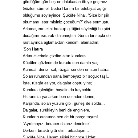
gördüğüm gün beş on dakikadan öteye geçmez.
Gözleri sürmeli Bedia Hanım bir edebiyat aşığı
olduğumu söyleyince, Şükûfe Nihal, ‘Size bir şiir
okumamı ister misiniz çocuğum?’ diye sormuştu.
Arkadaşının elini bırakıp gittiğini söylediği bu şiiri
dudağımı ısırarak dinlemiştim. Sonra bir seçki de
rastlayınca ağlamaktan kendimi alamadım:
‘Son Hatıra
Adını ellerimle çizdim altın kumlara
Küçülen gözlerimde kurudu son damla yaş
Kumsal, deniz, sal, rüzgâr senden en son hatıra,
Solan ruhumdan sana bembeyaz bir soğuk taş!..
İşte, rüzgâr esiyor, dalgalar coştu yine;
Kumlara işlediğim hayalin da kayboldu…
Hicranınla yanarken ben derinden derine,
Karşında, solan yüzüm gibi, güneş de soldu…
Dalgalar, sürükleyin beni de enginlere,
Kumların arasında ben de bir parça taşım!...
“Ayrılmayız, beraber dalarız derinlere”
Derken, bıraktı gitti elimi arkadaşım…’
Şükûfe Nihal Hanım şiirini bitirince ‘Uzlet