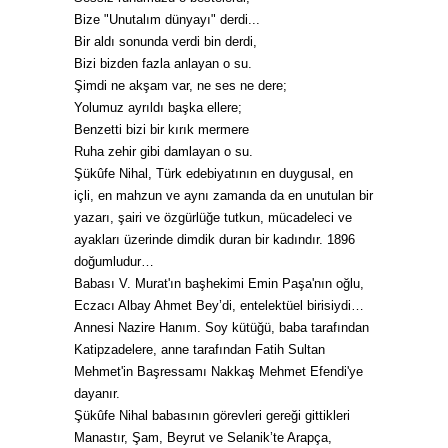
Bize "Unutalım dünyayı" derdi...
Bir aldı sonunda verdi bin derdi,
Bizi bizden fazla anlayan o su.
Şimdi ne akşam var, ne ses ne dere;
Yolumuz ayrıldı başka ellere;
Benzetti bizi bir kırık mermere
Ruha zehir gibi damlayan o su.
Şükûfe Nihal, Türk edebiyatının en duygusal, en
içli, en mahzun ve aynı zamanda da en unutulan bir
yazarı, şairi ve özgürlüğe tutkun, mücadeleci ve
ayakları üzerinde dimdik duran bir kadındır. 1896
doğumludur…
Babası V. Murat'ın başhekimi Emin Paşa'nın oğlu,
Eczacı Albay Ahmet Bey’di, entelektüel birisiydi…
Annesi Nazire Hanım. Soy kütüğü, baba tarafından
Katipzadelere, anne tarafından Fatih Sultan
Mehmet'in Başressamı Nakkaş Mehmet Efendi'ye
dayanır.
Şükûfe Nihal babasının görevleri gereği gittikleri
Manastır, Şam, Beyrut ve Selanik’te Arapça,