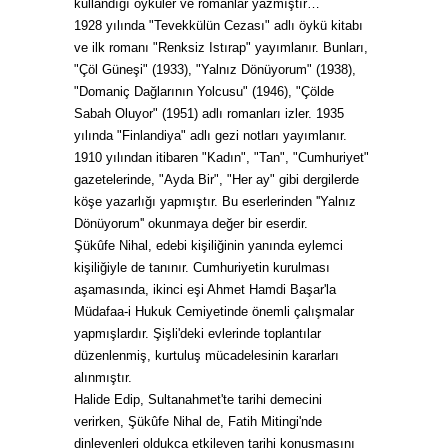
kullandığı öyküler ve romanlar yazmıştır…
1928 yılında "Tevekkülün Cezası" adlı öykü kitabı
ve ilk romanı "Renksiz Istırap" yayımlanır. Bunları,
"Çöl Güneşi" (1933), "Yalnız Dönüyorum" (1938),
"Domaniç Dağlarının Yolcusu" (1946), "Çölde
Sabah Oluyor" (1951) adlı romanları izler. 1935
yılında "Finlandiya" adlı gezi notları yayımlanır.
1910 yılından itibaren "Kadın", "Tan", "Cumhuriyet"
gazetelerinde, "Ayda Bir", "Her ay" gibi dergilerde
köşe yazarlığı yapmıştır. Bu eserlerinden ''Yalnız
Dönüyorum'' okunmaya değer bir eserdir.
Şükûfe Nihal, edebi kişiliğinin yanında eylemci
kişiliğiyle de tanınır. Cumhuriyetin kurulması
aşamasında, ikinci eşi Ahmet Hamdi Başar'la
Müdafaa-i Hukuk Cemiyetinde önemli çalışmalar
yapmışlardır. Şişli'deki evlerinde toplantılar
düzenlenmiş, kurtuluş mücadelesinin kararları
alınmıştır.
Halide Edip, Sultanahmet'te tarihi demecini
verirken, Şükûfe Nihal de, Fatih Mitingi'nde
dinleyenleri oldukça etkileyen tarihi konuşmasını