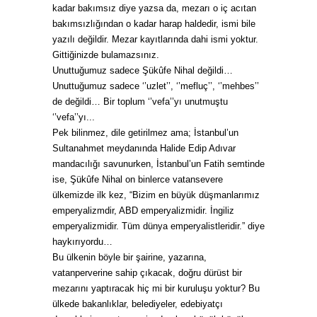
kadar bakımsız diye yazsa da, mezarı o iç acıtan
bakımsızlığından o kadar harap haldedir, ismi bile
yazılı değildir. Mezar kayıtlarında dahi ismi yoktur.
Gittiğinizde bulamazsınız.
Unuttuğumuz sadece Şükûfe Nihal değildi…
Unuttuğumuz sadece ‘’uzlet’’, ‘’mefluç’’, ‘’mehbes’’
de değildi… Bir toplum ‘’vefa’’yı unutmuştu
‘’vefa’’yı...
Pek bilinmez, dile getirilmez ama; İstanbul’un
Sultanahmet meydanında Halide Edip Adıvar
mandacılığı savunurken, İstanbul’un Fatih semtinde
ise, Şükûfe Nihal on binlerce vatansevere
ülkemizde ilk kez, “Bizim en büyük düşmanlarımız
emperyalizmdir, ABD emperyalizmidir. İngiliz
emperyalizmidir. Tüm dünya emperyalistleridir.” diye
haykırıyordu…
Bu ülkenin böyle bir şairine, yazarına,
vatanperverine sahip çıkacak, doğru dürüst bir
mezarını yaptıracak hiç mi bir kuruluşu yoktur? Bu
ülkede bakanlıklar, belediyeler, edebiyatçı