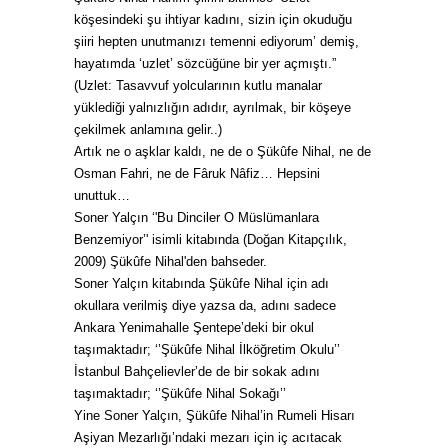
köşesindeki şu ihtiyar kadını, sizin için okuduğu
şiiri hepten unutmanızı temenni ediyorum’ demiş,
hayatımda ‘uzlet’ sözcüğüne bir yer açmıştı.”
(Uzlet: Tasavvuf yolcularının kutlu manalar
yüklediği yalnızlığın adıdır, ayrılmak, bir köşeye
çekilmek anlamına gelir..)
Artık ne o aşklar kaldı, ne de o Şükûfe Nihal, ne de
Osman Fahri, ne de Fâruk Nâfiz… Hepsini
unuttuk…
Soner Yalçın ‘'Bu Dinciler O Müslümanlara
Benzemiyor’' isimli kitabında (Doğan Kitapçılık,
2009) Şükûfe Nihal'den bahseder.
Soner Yalçın kitabında Şükûfe Nihal için adı
okullara verilmiş diye yazsa da, adını sadece
Ankara Yenimahalle Şentepe’deki bir okul
taşımaktadır; ‘’Şükûfe Nihal İlköğretim Okulu’’
İstanbul Bahçelievler’de de bir sokak adını
taşımaktadır; ‘’Şükûfe Nihal Sokağı’’
Yine Soner Yalçın, Şükûfe Nihal’in Rumeli Hisarı
Aşiyan Mezarlığı’ndaki mezarı için iç acıtacak