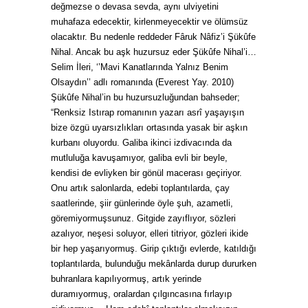
değmezse o devasa sevda, aynı ulviyetini
muhafaza edecektir, kirlenmeyecektir ve ölümsüz
olacaktır. Bu nedenle reddeder Fâruk Nâfiz’i Şükûfe
Nihal. Ancak bu aşk huzursuz eder Şükûfe Nihal’i…
Selim İleri, ‘’Mavi Kanatlarında Yalnız Benim
Olsaydın’’ adlı romanında (Everest Yay. 2010)
Şükûfe Nihal’in bu huzursuzluğundan bahseder;
“
Renksiz Istırap
romanının yazarı asrî yaşayışın
bize özgü uyarsızlıkları ortasında yasak bir aşkın
kurbanı oluyordu. Galiba ikinci izdivacında da
mutluluğa kavuşamıyor, galiba evli bir beyle,
kendisi de evliyken bir gönül macerası geçiriyor.
Onu artık salonlarda, edebi toplantılarda, çay
saatlerinde, şiir günlerinde öyle şuh, azametli,
göremiyormuşsunuz. Gitgide zayıflıyor, sözleri
azalıyor, neşesi soluyor, elleri titriyor, gözleri ikide
bir hep yaşarıyormuş. Girip çıktığı evlerde, katıldığı
toplantılarda, bulunduğu mekânlarda durup dururken
buhranlara kapılıyormuş, artık yerinde
duramıyormuş, oralardan çılgıncasına fırlayıp