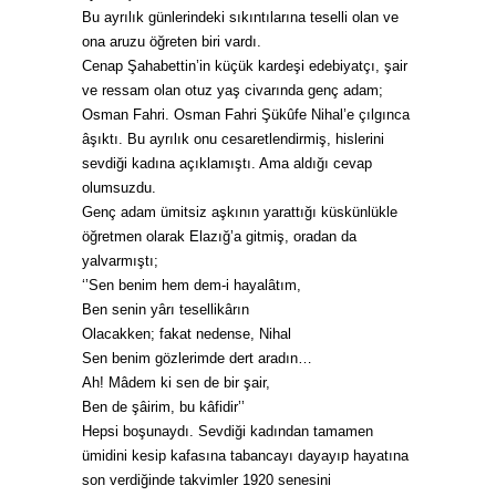
Bu ayrılık günlerindeki sıkıntılarına teselli olan ve
ona aruzu öğreten biri vardı.
Cenap Şahabettin’in küçük kardeşi edebiyatçı, şair
ve ressam olan otuz yaş civarında genç adam;
Osman Fahri. Osman Fahri Şükûfe Nihal’e çılgınca
âşıktı. Bu ayrılık onu cesaretlendirmiş, hislerini
sevdiği kadına açıklamıştı. Ama aldığı cevap
olumsuzdu.
Genç adam ümitsiz aşkının yarattığı küskünlükle
öğretmen olarak Elazığ’a gitmiş, oradan da
yalvarmıştı;
‘’Sen benim hem dem-i hayalâtım,
Ben senin yârı tesellikârın
Olacakken; fakat nedense, Nihal
Sen benim gözlerimde dert aradın…
Ah! Mâdem ki sen de bir şair,
Ben de şâirim, bu kâfidir’’
Hepsi boşunaydı. Sevdiği kadından tamamen
ümidini kesip kafasına tabancayı dayayıp hayatına
son verdiğinde takvimler 1920 senesini