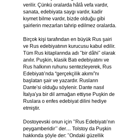
verilir. Çünkü oralarda hâlâ vefa vardır,
sanata, edebiyata saygı vardır, kadir
kıymet bilme vardır, bizde olduğu gibi
şairlerin mezarları tahrip edilmez oralarda.
Birçok kişi tarafından en büyük Rus şairi
ve Rus edebiyatının kurucusu kabul edilir.
Tüm Rus kitaplarında adı "bir dâhi" olarak
anılır. Puşkin, klasik Batı edebiyatını ve
Rus halkının ruhunu sentezleyerek, Rus
Edebiyatı’nda “gerçekçilik akımı”nı
başlatan şair ve yazardır. Rusların
Dante'si olduğu söylenir. Dante nasıl
İtalya'ya bir dil armağan ettiyse Puşkin de
Ruslara o enfes edebiyat dilini hediye
etmiştir.
Dostoyevski onun için '’Rus Edebiyatı’nın
peygamberidir’' der… Tolstoy da Puşkin
hakkında şöyle der: "Ondaki güzellik