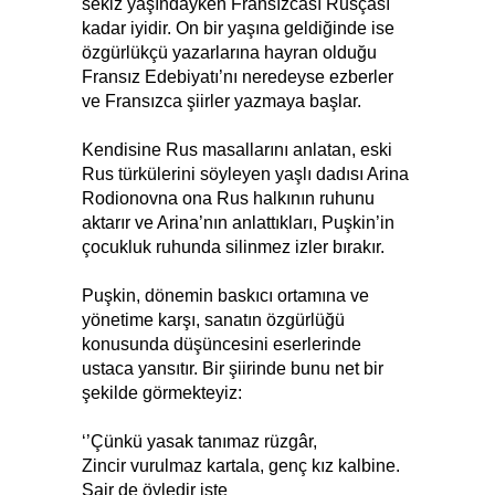
sekiz yaşındayken Fransızcası Rusçası
kadar iyidir. On bir yaşına geldiğinde ise
özgürlükçü yazarlarına hayran olduğu
Fransız Edebiyatı’nı neredeyse ezberler
ve Fransızca şiirler yazmaya başlar.
Kendisine Rus masallarını anlatan, eski
Rus türkülerini söyleyen yaşlı dadısı Arina
Rodionovna ona Rus halkının ruhunu
aktarır ve Arina’nın anlattıkları, Puşkin’in
çocukluk ruhunda silinmez izler bırakır.
Puşkin, dönemin baskıcı ortamına ve
yönetime karşı, sanatın özgürlüğü
konusunda düşüncesini eserlerinde
ustaca yansıtır. Bir şiirinde bunu net bir
şekilde görmekteyiz:
‘’Çünkü yasak tanımaz rüzgâr,
Zincir vurulmaz kartala, genç kız kalbine.
Şair de öyledir işte