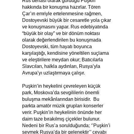
Rus dehâsı olarak gördüğü Puşkin
hakkında bir konuşma hazırlar. Tören
Çar’ın emriyle ertelenmesine rağmen,
Dostoyevski büyük bir cesaretle yola çıkar
ve konuşmasını yapar. Rus edebiyatında
“büyük bir olay” ve bir dönüm noktası
olarak değerlendirilen bu konuşmada
Dostoyevski, tüm hayatı boyunca
karşılaştığı, kendisine yöneltilen suçlama
ve eleştirilere meydan okur; Batıcılarla
Slavcıları, halkla aydınları, Rusya’yla
Avrupa’yı uzlaştırmaya çalışır.
Puşkin’in heykelini çevreleyen küçük
park, Moskova’da sevgililerin önemli
buluşma mekânlarından birisidir. Bu
parkta amatör müzik grupları konserler
verir. Puşkin’in heykelinin önünde her
daim taze bırakılmış çiçekler bulunur.
Nedeni bir Rus’a sorulduğunda; ‘’Puşkin’i
sevmek Rusya’da bir gelenektir’’ cevabı