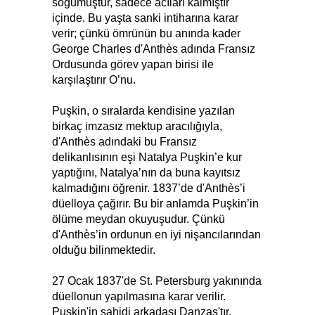
soğumuştur, sadece acıları kalmıştır
içinde. Bu yaşta sanki intiharına karar
verir; çünkü ömrünün bu anında kader
George Charles d'Anthès adında Fransız
Ordusunda görev yapan birisi ile
karşılaştırır O’nu.
Puşkin, o sıralarda kendisine yazılan
birkaç imzasız mektup aracılığıyla,
d'Anthès adındaki bu Fransız
delikanlısının eşi Natalya Puşkin’e kur
yaptığını, Natalya’nın da buna kayıtsız
kalmadığını öğrenir. 1837’de d'Anthès’i
düelloya çağırır. Bu bir anlamda Puşkin’in
ölüme meydan okuyuşudur. Çünkü
d'Anthès’in ordunun en iyi nişancılarından
olduğu bilinmektedir.
27 Ocak 1837'de St. Petersburg yakınında
düellonun yapılmasına karar verilir.
Puşkin'in şahidi arkadaşı Danzas'tır.