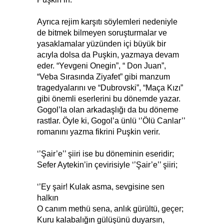
Ayrıca rejim karşıtı söylemleri nedeniyle
de bitmek bilmeyen soruşturmalar ve
yasaklamalar yüzünden içi büyük bir
acıyla dolsa da Puşkin, yazmaya devam
eder. “Yevgeni Onegin”, “ Don Juan”,
“Veba Sırasında Ziyafet” gibi manzum
tragedyalarını ve “Dubrovski”, “Maça Kızı”
gibi önemli eserlerini bu dönemde yazar.
Gogol’la olan arkadaşlığı da bu döneme
rastlar. Öyle ki, Gogol’a ünlü ‘’Ölü Canlar’’
romanını yazma fikrini Puşkin verir.
‘’Şair’e’’ şiiri ise bu döneminin eseridir;
Sefer Aytekin’in çevirisiyle ‘’Şair’e’’ şiiri;
‘’Ey şair! Kulak asma, sevgisine sen
halkın
O canım methü sena, anlık gürültü, geçer;
Kuru kalabalığın gülüşünü duyarsın,