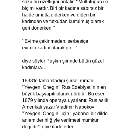
sözü bu özelliğini anlatır: ‘’Mutluluğun iki
biçimi vardır. Biri bir kadına sabırsız bir
halde umutla giderken ve diğeri bir
kadından ve tutkudan kurtulmuş olarak
geri dönerken.’’
‘’Evime çekinmeden, serbestçe
evimin kadını olarak gir...’’
diye söyler Puşkin şiirinde bütün güzel
kadınlara…
1833'te tamamladığı şiirsel romanı
‘'Yevgeni Onegin’' Rus Edebiyatı’nın en
büyük başyapıtı olarak görülür. Bu eseri
1879 yılında operaya uyarlanır. Rus asıllı
Amerikalı yazar Vladimir Nabokov
'’Yevgeni Onegin’' için ‘’yabancı bir dilde
anlam derinliğiyle verilmesi mümkün
değildir” diye ifade eder.