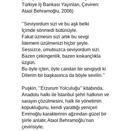
Türkiye İş Bankası Yayınları, Çeviren:
Ataol Behramoğlu, 2006)
‘’Seviyordum sizi ve bu aşk belki
İçimde sönmedi bütünüyle.
Fakat üzmesin sizi artık bu sevgi
İstemem üzülmenizi hiçbir şeyle.
Sessizce, umutsuzca seviyordum sizi.
Bazen çekingenlik, bazen kıskançlıkla
üzgün.
Bu öyle içten, öyle candan bir sevgiydi ki
Dilerim bir başkasınca da böyle sevilin.’’
Puşkin, ‘’Erzurum Yolculuğu’’ kitabında,
Anadolu halkı ile İstanbul şehri halkının ve
sarayın çözülmesini, halk ile yönetimin
kopukluğunu, kendi yarattığı yeniçeri
Eminoğlu karakterinin ağzından güzel bir
şiirle anlatır, Ataol Behramoğlu’nun
çevirisiyle;