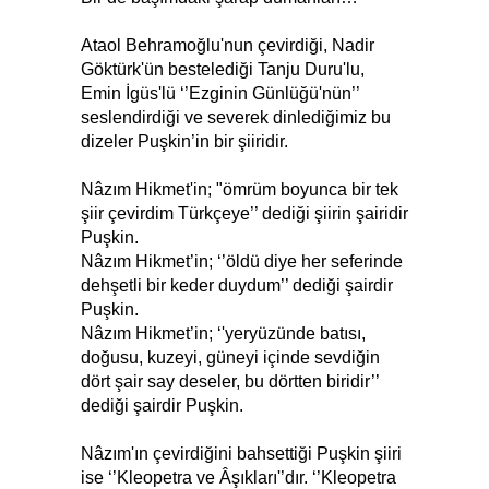
Ataol Behramoğlu'nun çevirdiği, Nadir
Göktürk'ün bestelediği Tanju Duru'lu,
Emin İgüs'lü ‘’Ezginin Günlüğü'nün’’
seslendirdiği ve severek dinlediğimiz bu
dizeler Puşkin’in bir şiiridir.
Nâzım Hikmet'in; "ömrüm boyunca bir tek
şiir çevirdim Türkçeye’’ dediği şiirin şairidir
Puşkin.
Nâzım Hikmet’in; ‘’öldü diye her seferinde
dehşetli bir keder duydum’’ dediği şairdir
Puşkin.
Nâzım Hikmet’in; ‘'yeryüzünde batısı,
doğusu, kuzeyi, güneyi içinde sevdiğin
dört şair say deseler, bu dörtten biridir’’
dediği şairdir Puşkin.
Nâzım'ın çevirdiğini bahsettiği Puşkin şiiri
ise ‘’Kleopetra ve Âşıkları'’dır. ‘’Kleopetra