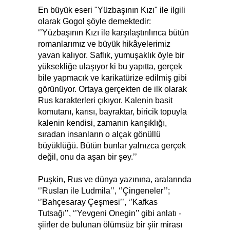
En büyük eseri "Yüzbaşının Kızı" ile ilgili
olarak Gogol şöyle demektedir:
‘’Yüzbaşının Kızı ile karşılaştırılınca bütün
romanlarımız ve büyük hikâyelerimiz
yavan kalıyor. Saflık, yumuşaklık öyle bir
yüksekliğe ulaşıyor ki bu yapıtta, gerçek
bile yapmacık ve karikatürize edilmiş gibi
görünüyor. Ortaya gerçekten de ilk olarak
Rus karakterleri çıkıyor. Kalenin basit
komutanı, karısı, bayraktar, biricik topuyla
kalenin kendisi, zamanın karışıklığı,
sıradan insanların o alçak gönüllü
büyüklüğü. Bütün bunlar yalnızca gerçek
değil, onu da aşan bir şey.’’
Puşkin, Rus ve dünya yazınına, aralarında
‘’Ruslan ile Ludmila’’, ‘’Çingeneler’’;
‘’Bahçesaray Çeşmesi’’, ‘’Kafkas
Tutsağı’’, ‘’Yevgeni Onegin’’ gibi anlatı -
şiirler de bulunan ölümsüz bir şiir mirası