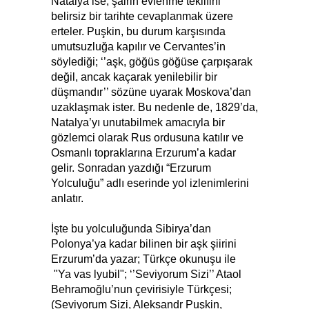
Natalya ise, şairin evlenme teklifini
belirsiz bir tarihte cevaplanmak üzere
erteler. Puşkin, bu durum karşısında
umutsuzluğa kapılır ve Cervantes’in
söylediği; ‘’aşk, göğüs göğüse çarpışarak
değil, ancak kaçarak yenilebilir bir
düşmandır’’ sözüne uyarak Moskova’dan
uzaklaşmak ister. Bu nedenle de, 1829’da,
Natalya’yı unutabilmek amacıyla bir
gözlemci olarak Rus ordusuna katılır ve
Osmanlı topraklarına Erzurum’a kadar
gelir. Sonradan yazdığı “Erzurum
Yolculuğu” adlı eserinde yol izlenimlerini
anlatır.
İşte bu yolculuğunda Sibirya’dan
Polonya’ya kadar bilinen bir aşk şiirini
Erzurum’da yazar; Türkçe okunuşu ile
"Ya vas lyubil"; ‘’Seviyorum Sizi’’ Ataol
Behramoğlu’nun çevirisiyle Türkçesi;
(Seviyorum Sizi, Aleksandr Puşkin,