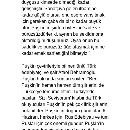
duygusu kimsede olmadığı kadar
gelişmiştir. Sanatçıya gelen ilham ne
kadar güçlü olursa, onu esere yansıtmak
için gereken çaba da bir o kadar büyük
olur. Puşkin’in şiirleri öylesine sade ve
pürüzsüzdürler ki, aynen bu şekilde ona
aktarıldığını düşünürüz. Oysa onun bu
sadelik ve pürüzsüzlüğe ulaşmak için ne
kadar emek sarf ettiğini bilmeyiz."
Puşkin çevirileriyle bilinen ünlü Türk
edebiyatçı ve şair Ataol Behramoğlu
Puşkin hakkında şunları söyler: ‘’Ben,
Puşkin’in hemen hemen tüm şiirlerini de
Türkçe’ye tercüme ettim. Türkiye’de
basılan ‘Sizi Seviyorum’ kitabında Türk
okuyucuları Puşkin’in pek çok lirik şiirlerini
bulabilirler. Puşkin’in doğum günü olan 6
Haziran, herkes için, Rus Edebiyatı ve tüm
Ruslar için çok önemli gündür. Puşkin’in
eserlerinden hiç olmazsa bazı satırlar