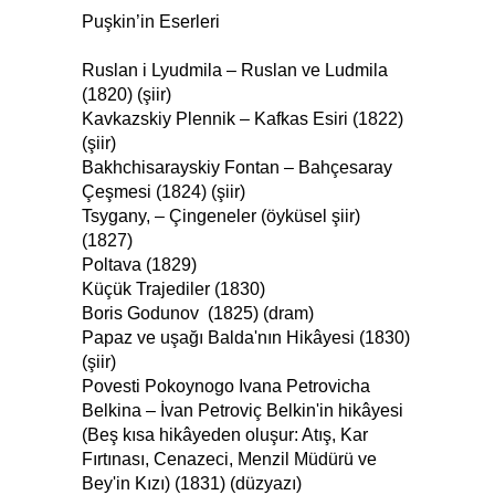
Puşkin’in Eserleri
Ruslan i Lyudmila – Ruslan ve Ludmila
(1820) (şiir)
Kavkazskiy Plennik – Kafkas Esiri (1822)
(şiir)
Bakhchisarayskiy Fontan – Bahçesaray
Çeşmesi (1824) (şiir)
Tsygany, – Çingeneler (öyküsel şiir)
(1827)
Poltava (1829)
Küçük Trajediler (1830)
Boris Godunov (1825) (dram)
Papaz ve uşağı Balda'nın Hikâyesi (1830)
(şiir)
Povesti Pokoynogo Ivana Petrovicha
Belkina – İvan Petroviç Belkin'in hikâyesi
(Beş kısa hikâyeden oluşur: Atış, Kar
Fırtınası, Cenazeci, Menzil Müdürü ve
Bey'in Kızı) (1831) (düzyazı)