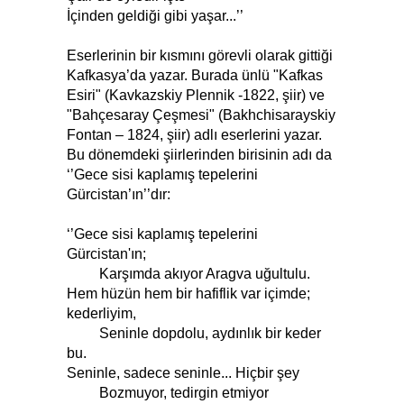
İçinden geldiği gibi yaşar...’’
Eserlerinin bir kısmını görevli olarak gittiği
Kafkasya’da yazar. Burada ünlü "Kafkas
Esiri" (Kavkazskiy Plennik -1822, şiir) ve
"Bahçesaray Çeşmesi" (Bakhchisarayskiy
Fontan – 1824, şiir) adlı eserlerini yazar.
Bu dönemdeki şiirlerinden birisinin adı da
‘’Gece sisi kaplamış tepelerini
Gürcistan’ın’’dır:
‘’Gece sisi kaplamış tepelerini
Gürcistan'ın;
Karşımda akıyor Aragva uğultulu.
Hem hüzün hem bir hafiflik var içimde;
kederliyim,
Seninle dopdolu, aydınlık bir keder
bu.
Seninle, sadece seninle... Hiçbir şey
Bozmuyor, tedirgin etmiyor