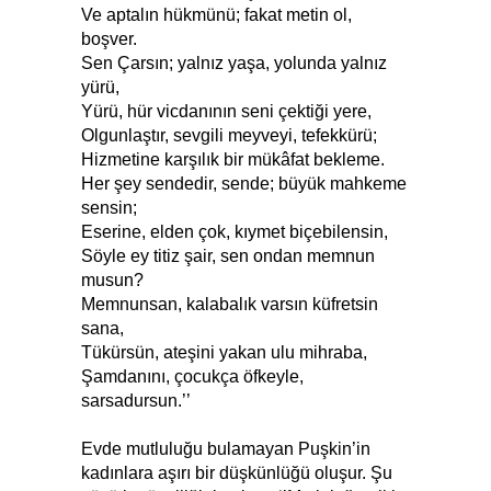
Ve aptalın hükmünü; fakat metin ol,
boşver.
Sen Çarsın; yalnız yaşa, yolunda yalnız
yürü,
Yürü, hür vicdanının seni çektiği yere,
Olgunlaştır, sevgili meyveyi, tefekkürü;
Hizmetine karşılık bir mükâfat bekleme.
Her şey sendedir, sende; büyük mahkeme
sensin;
Eserine, elden çok, kıymet biçebilensin,
Söyle ey titiz şair, sen ondan memnun
musun?
Memnunsan, kalabalık varsın küfretsin
sana,
Tükürsün, ateşini yakan ulu mihraba,
Şamdanını, çocukça öfkeyle,
sarsadursun.’’
Evde mutluluğu bulamayan Puşkin’in
kadınlara aşırı bir düşkünlüğü oluşur. Şu