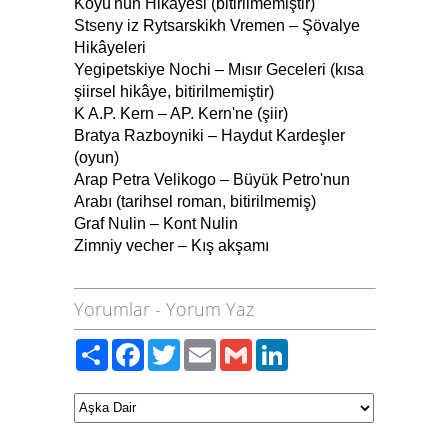
Köyü'nün Hikâyesi (bitirilmemiştir)
Stseny iz Rytsarskikh Vremen – Şövalye
Hikâyeleri
Yegipetskiye Nochi – Mısır Geceleri (kısa
şiirsel hikâye, bitirilmemiştir)
K A.P. Kern – AP. Kern'ne (şiir)
Bratya Razboyniki – Haydut Kardeşler
(oyun)
Arap Petra Velikogo – Büyük Petro'nun
Arabı (tarihsel roman, bitirilmemiş)
Graf Nulin – Kont Nulin
Zimniy vecher – Kış akşamı
Yorumlar
-
Yorum Yaz
Paylaş
Facebook
Twitter
Email
Gmail
LinkedIn