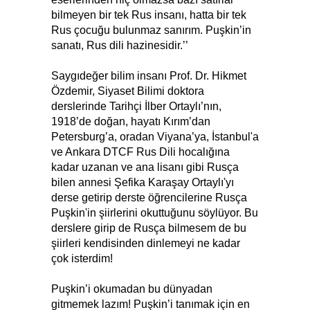
bilmeyen bir tek Rus insanı, hatta bir tek
Rus çocuğu bulunmaz sanırım. Puşkin’in
sanatı, Rus dili hazinesidir.’’
Saygıdeğer bilim insanı Prof. Dr. Hikmet
Özdemir, Siyaset Bilimi doktora
derslerinde Tarihçi İlber Ortaylı’nın,
1918’de doğan, hayatı Kırım’dan
Petersburg’a, oradan Viyana’ya, İstanbul'a
ve Ankara DTCF Rus Dili hocalığına
kadar uzanan ve ana lisanı gibi Rusça
bilen annesi Şefika Karaşay Ortaylı'yı
derse getirip derste öğrencilerine Rusça
Puşkin'in şiirlerini okuttuğunu söylüyor. Bu
derslere girip de Rusça bilmesem de bu
şiirleri kendisinden dinlemeyi ne kadar
çok isterdim!
Puşkin’i okumadan bu dünyadan
gitmemek lazım! Puşkin’i tanımak için en