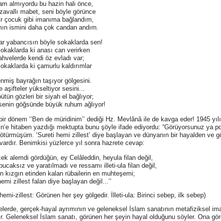
m almıyordu bu hazin hali önce,
zavallı mabet, seni böyle görünce
bir çocuk gibi imanıma bağlandım,
mın ismini daha çok candan andım.
r yabancısın böyle sokaklarda sen!
okaklarda ki anası can verirken
kahvelerde kendi öz evladı var;
okaklarda ki çamurlu kaldırımlar
enmiş bayrağın taşıyor gölgesini.
 aşifteler yükseltiyor sesini...
ütün gözleri bir siyah el bağlıyor;
senin göğsünde büyük ruhum ağlıyor!
ir dönem ‘’Ben de müridinim’’ dediği Hz. Mevlânâ ile de kavga eder! 1945 yı
n’e hitaben yazdığı mektupta bunu şöyle ifade ediyordu: “Görüyorsunuz ya p
ötürmüşüm. ‘Sureti hemi zillest’ diye başlayan ve dünyanın bir hayalden ve g
 vardır. Benimkisi yüzlerce yıl sonra hazrete cevap:
çek alemdi gördüğün, ey Celâleddin, heyula filan değil,
ucaksız ve yaratılmadı ve ressamı illeti-ula filan değil,
n kızgın etinden kalan rübailerin en muhteşemi;
hemi zillest falan diye başlayan değil...’’
 hemi-zillest: Görünen her şey gölgedir. İlleti-ula: Birinci sebep, ilk sebep)
elerde, gerçek-hayal ayrımının ve geleneksel İslam sanatının metafiziksel im
lir. Geleneksel İslam sanatı, görünen her şeyin hayal olduğunu söyler. Ona gör