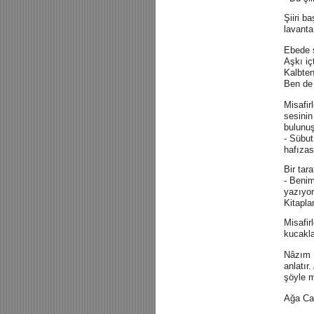
Şiiri b
lavanta
Ebede 
Aşkı i
Kalbten
Ben de 
Misafir
sesinin
bulunu
- Sübut
hafızas
Bir tar
- Benim
yazıyor
Kitapla
Misafir
kucakla
Nâzım H
anlatır
şöyle m
Ağa Ca