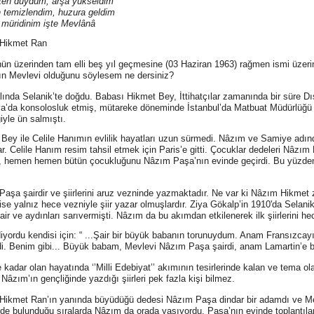
çten duydum, arşa yükseldim
 temizlendim, huzura geldim
 müridinim işte Mevlânâ
Hikmet Ran
n üzerinden tam elli beş yıl geçmesine (03 Haziran 1963) rağmen ismi üzerin
ın Mevlevi olduğunu söylesem ne dersiniz?
lında Selanik’te doğdu. Babası Hikmet Bey, İttihatçılar zamanında bir süre Dış
a’da konsolosluk etmiş, mütareke döneminde İstanbul’da Matbuat Müdürlüğü 
ğiyle ün salmıştı.
Bey ile Celile Hanımın evlilik hayatları uzun sürmedi. Nâzım ve Samiye adınd
lar. Celile Hanım resim tahsil etmek için Paris’e gitti. Çocuklar dedeleri Nâzı
 hemen hemen bütün çocukluğunu Nâzım Paşa’nın evinde geçirdi. Bu yüzden 
aşa şairdir ve şiirlerini aruz vezninde yazmaktadır. Ne var ki Nâzım Hikm
i ise yalnız hece vezniyle şiir yazar olmuşlardır. Ziya Gökalp’in 1910'da Selan
air ve aydınları sarıvermişti. Nâzım da bu akımdan etkilenerek ilk şiirlerini h
iyordu kendisi için: “ ...Şair bir büyük babanın torunuydum. Anam Fransızcayı
i. Benim gibi... Büyük babam, Mevlevi Nâzım Paşa şairdi, anam Lamartin’e bay
 kadar olan hayatında ‘’Milli Edebiyat’’ akımının tesirlerinde kalan ve tema o
 Nâzım’ın gençliğinde yazdığı şiirleri pek fazla kişi bilmez.
Hikmet Ran’ın yanında büyüdüğü dedesi Nâzım Paşa dindar bir adamdı ve Mev
inde bulunduğu sıralarda Nâzım da orada yaşıyordu. Paşa’nın evinde toplantıla