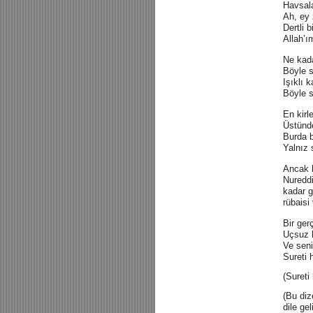
Havsala
Ah, ey 
Dertli 
Allah’ı
Ne kada
Böyle s
Işıklı 
Böyle s
En kirl
Üstünde
Burda b
Yalnız 
Ancak b
Nureddi
kadar g
rübaisi
Bir ger
Uçsuz b
Ve seni
Sureti 
(Sureti
(Bu diz
dile ge