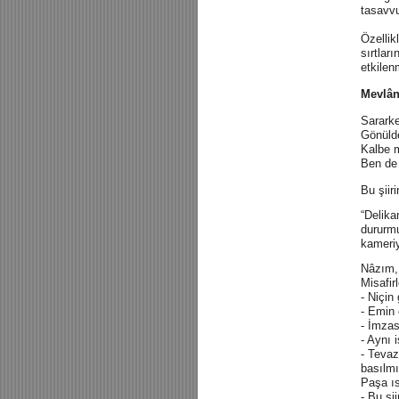
tasavvu
Özellik
sırtlar
etkilen
Mevlâ
Sararke
Gönülde
Kalbe m
Ben de 
Bu şiir
“Delika
dururmu
kameriy
Nâzım, 
Misafir
- Niçin
- Emin
- İmza
- Aynı 
- Tevaz
basılmı
Paşa ıs
- Bu şi