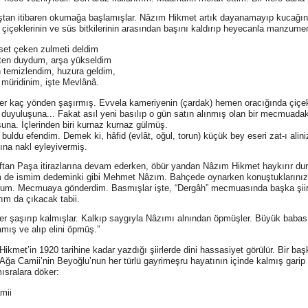
aştan itibaren okumağa başlamışlar. Nâzım Hikmet artık dayanamayıp kucağında
 çiçeklerinin ve süs bitkilerinin arasından başını kaldırıp heyecanla manzumen
set çeken zulmeti deldim
çten duydum, arşa yükseldim
 temizlendim, huzura geldim,
müridinim, işte Mevlânâ.
ler kaç yönden şaşırmış. Evvela kameriyenin (çardak) hemen oracığında çiçek
 duyuluşuna... Fakat asıl yeni basılıp o gün satın alınmış olan bir mecmuadak
şuna.
İçlerinden biri kurnaz kurnaz gülmüş.
 buldu efendim. Demek ki, hâfid (evlât, oğul, torun) küçük bey eseri zat-ı ali
ına nakl eyleyivermiş.
aftan Paşa itirazlarına devam ederken, öbür yandan Nâzım Hikmet haykırır du
 de ismim dedeminki gibi Mehmet Nâzım. Bahçede oynarken konuştuklarınızı d
um. Mecmuaya gönderdim. Basmışlar işte, “Dergâh” mecmuasında başka şiirle
rım da çıkacak tabii.
ler şaşırıp kalmışlar. Kalkıp saygıyla Nâzımı alnından öpmüşler. Büyük bab
mış ve alıp elini öpmüş.”
ikmet’in 1920 tarihine kadar yazdığı şiirlerde dini hassasiyet görülür. Bir ba
. Ağa Camii’nin Beyoğlu’nun her türlü gayrimeşru hayatının içinde kalmış garip 
ısralara döker:
mii