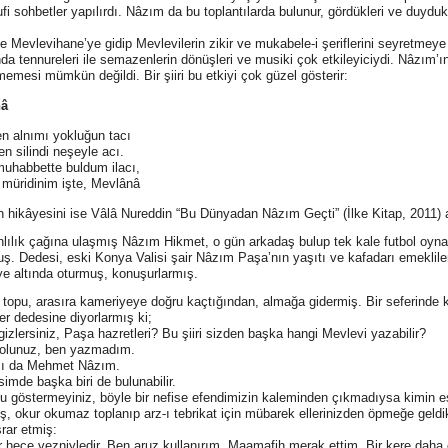
fi sohbetler yapılırdı. Nâzım da bu toplantılarda bulunur, gördükleri ve duydukl
le Mevlevihane’ye gidip Mevlevilerin zikir ve mukabele-i şeriflerini seyretmeye 
ında tennureleri ile semazenlerin dönüşleri ve musiki çok etkileyiciydi. Nâzım’
memesi mümkün değildi. Bir şiiri bu etkiyi çok güzel gösterir:
nâ
n alnımı yokluğun tacı
n silindi neşeyle acı.
uhabbette buldum ilacı,
müridinim işte, Mevlânâ
in hikâyesini ise Vâlâ Nureddin “Bu Dünyadan Nâzım Geçti” (İlke Kitap, 2011) a
nlılık çağına ulaşmış Nâzım Hikmet, o gün arkadaş bulup tek kale futbol oyna
ş. Dedesi, eski Konya Valisi şair Nâzım Paşa’nın yaşıtı ve kafadarı emekliler
e altında oturmuş, konuşurlarmış.
topu, arasıra kameriyeye doğru kaçtığından, almağa gidermiş. Bir seferinde 
ler dedesine diyorlarmış ki;
 gizlersiniz, Paşa hazretleri? Bu şiiri sizden başka hangi Mevlevi yazabilir?
 olunuz, ben yazmadım.
sı da Mehmet Nâzım.
isimde başka biri de bulunabilir.
u göstermeyiniz, böyle bir nefise efendimizin kaleminden çıkmadıysa kimin
ş, okur okumaz toplanıp arz-ı tebrikat için mübarek ellerinizden öpmeğe geldi
rar etmiş:
ir hece vezniyledir. Ben aruz kullanırım. Maamafih merak ettim. Bir kere daha