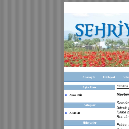
Anasayfa
Edebiyat
Fels
Mevlevî
Aşka Dair
Mevlev
Aşka Dair
Sararke
Kitaplar
Silindi
Kalbe 
Kitaplar
Ben de
Hikayeler
Edebe 