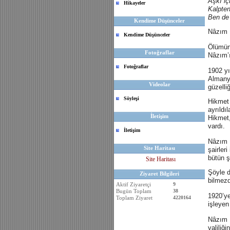
Aşkı i
Hikayeler
Kalpten
Ben de
Kendime Düşünceler
Nâzım 
Kendime Düşünceler
Ölümünü
Fotoğraflar
Nâzım’
Fotoğraflar
1902 yı
Almany
Videolar
güzelli
Söyleşi
Hikmet 
ayrıldı
İletişim
Hikmet,
vardı.
İletişim
Nâzım P
Site Haritası
şairler
bütün ş
Site Haritası
Şöyle d
Ziyaret Bilgileri
bilmezd
Aktif Ziyaretçi
9
Bugün Toplam
38
1920’ye
Toplam Ziyaret
4220164
işleyen
Nâzım 
valiliğ