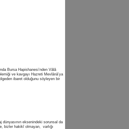
lında Bursa Hapishanesi’nden Vâlâ
olemiği ve kavgayı Hazreti Mevlânâ’ya
ölgeden ibaret olduğunu söyleyen bir
aj dünyasının eksenindeki sorunsal da
e, bizler hakikî olmayan, varlığı