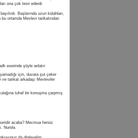
arı ona çok tesir ederdi.
bayılırdı. Başlarında uzun külahları,
ın bu ortamda Mevlevi tarikatından
dlı eserinde şöyle anlatır:
yamadığı için, duvara şut çeker
 ve tarikat arkadaşı Mevleviler
kulağına tuhaf bir konuşma çarpmış.
 eseridir acaba? Mecmua henüz
k. Nurola.
 okuyunuz da dinleyelim.