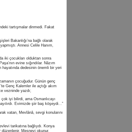
deki tartışmalar dinmedi. Fakat
işleri Bakanlığı’na bağlı olarak
yapmıştı. Annesi Celile Hanım,
a iki çocukları olduktan sonra
m Paşa’nın evine sığındılar. Nâzım
hayatında dedesinin önemli bir yeri
et zamanın çocuğudur. Günün genç
ik’te Genç Kalemler ile açtığı akım
ece vezninde yazdı;
 çok iyi bilirdi, ama Osmanlıcayı
ılırdı. Evimizde şiir baş köşeydi...”
larak vatan, Mevlânâ, sevgi konularını
levi tarikatına bağlıydı. Konya
r düzenlenir, Mesnevi okunur,