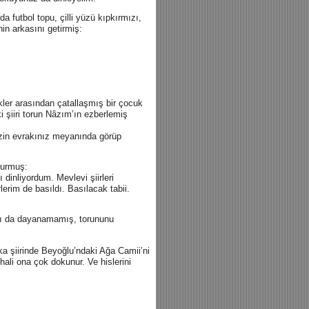
 futbol topu, çilli yüzü kıpkırmızı,
in arkasını getirmiş:
ler arasından çatallaşmış bir çocuk
i şiiri torun Nâzım’ın ezberlemiş
nizin evrakınız meyanında görüp
rurmuş:
inliyordum. Mevlevi şiirleri
rim de basıldı. Basılacak tabii.
ası da dayanamamış, torununu
şka şiirinde Beyoğlu’ndaki Ağa Camii’ni
hali ona çok dokunur. Ve hislerini