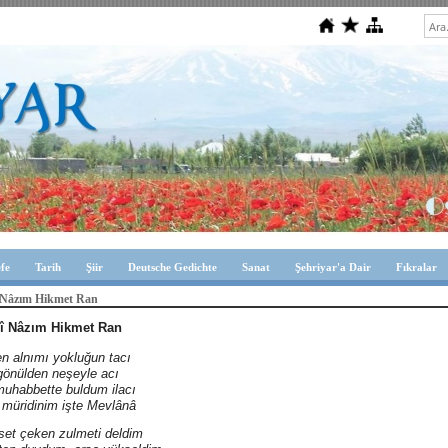
efe
Tarih
Şiir
Deutsche Gedichte
Sanat
Şehriyar'a Dair
Fıkralar
 Nâzım Hikmet Ran
î Nâzım Hikmet Ran
n alnımı yokluğun tacı
 gönülden neşeyle acı
muhabbette buldum ilacı
 müridinim işte Mevlânâ
set çeken zulmeti deldim