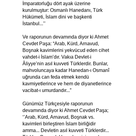
İmparatorluğu dört ayak üzerine
kurulmuştur: Osmanlı Hanedanı, Türk
Hükümeti, İslam dini ve başkenti
İstanbul...’’
Ve raporunun devamında diyor ki Ahmet
Cevdet Paşa: “Arab, Kürd, Arnavud,
Boşnak kavimlerini yekvücud eden cihet
vahdet-i İslam’dır. Vakıa Devlet-i
Âliyye’nin asıl kuvveti Türklerdir. Bunlar,
mahvoluncaya kadar Hanedan-ı Osmanî
uğrunda can feda etmek kendü
kavmiyetlerince ve hem de diyanetlerince
vacibat-ı umurdandır...”
Günümüz Türkçesiyle raporunun
devamında diyor ki Ahmet Cevdet Paşa;
‘’Arab, Kürd, Arnavud, Boşnak vs.
kavimleri birleştiren İslam birliğidir
amma... Devletin asıl kuvveti Türklerdir...