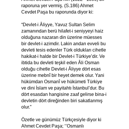
raporuna yer vermiş. (S.186) Ahmet
Cevdet Paşa bu raporunda diyor ki:
“Devlet-i Âliyye, Yavuz Sultan Selim
zamanından berü hilafet-i seniyyeyi haiz
olduğuna nazaran din üzerine müesses
bir devlet-i azimdir. Lakin andan evveli bu
devleti tesis edenler Türk oldukları cihetle
hakikat-i halde bir Devlet-i Türkiye’dir. Ve
ibtida bu devleti teşkil eden Âli Osman
olduğu cihetle Devlet-i Âliyye dört esas
üzerine mebnî bir heyet demek olur. Yani
hükümdarı Osmanî ve hükümeti Türkiye
ve dini İslam ve payitahtı İstanbul’dur. Bu
dört esasdan hangisine zaaf gelirse bina-i
devletin dört direğinden biri sakatlanmış
olur.”
Özetle ve günümüz Türkçesiyle diyor ki
Ahmet Cevdet Paşa; ‘’Osmanlı