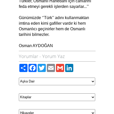
Türkler, Osmanlı Hanedanı için canlarını
feda etmeyi gerekli işlerden sayarlar...’’
Günümüzde ‘’Türk’’ adını kullanmaktan
imtina eden kimi gafiller vardır ki hem
Osmanlıcı geçinirler hem de Osmanlı
tarihini bilmezler.
Osman AYDOĞAN
Yorumlar
-
Yorum Yaz
Paylaş
Facebook
Twitter
Email
Gmail
LinkedIn