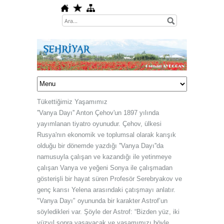
Tükettiğimiz Yaşamımız
''Vanya Dayı'' Anton Çehov'un 1897 yılında
yayımlanan tiyatro oyunudur. Çehov, ülkesi
Rusya'nın ekonomik ve toplumsal olarak karışık
olduğu bir dönemde yazdığı ''Vanya Dayı''da
namusuyla çalışan ve kazandığı ile yetinmeye
çalışan Vanya ve yeğeni Sonya ile çalışmadan
gösterişli bir hayat süren Profesör Serebryakov ve
genç karısı Yelena arasındaki çatışmayı anlatır.
'‘Vanya Dayı'’ oyununda bir karakter Astrof’un
söyledikleri var. Şöyle der Astrof: “Bizden yüz, iki
yüzyıl sonra yaşayacak ve yaşamımızı böyle