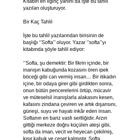
Kitabın en ilginç yanını da işte bu tahlil
yazıları oluşturuyor.
Bir Kaç Tahlil
İşte bu tahlil yazılarından birisinin de
başlığı ‘’Softa’’ oluyor. Yazar ‘’softa’’yı
kitabında şöyle tahlil ediyor:
‘’Softa, şu demektir: Bir fikrin içinde, bir
inanışın kabuğunda kozasını ören ipek
böceği gibi can vermiş insan… Bir itikadın
içine, bir odaya girer gibi girdikten sonra,
onun bütün pencerelerini örtüp, mücavir
ve müteselsil inanışlarla alakasını kesen,
kafasını zindana çeviren ve artık dışarısını,
güneşi, suyu ve hayatı inkâr eden insan.
Softanın en bariz vasfı sertliğidir. Arzın
gittiği merkeze doğru küçülen ateşi gibi,
softa da iman, vecit ve heyecan çekilmiş,
kısır kabuk ve ceset kalmıştır. Softa,