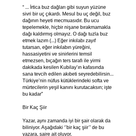
“ ... İrtica buz dağları gibi suyun yüzüne
sivri bir uç çıkardı. Mesul bu uç değil, buz
dağının heyeti mecmuasıdır. Bu ucu
tepelemekle, hiçbir nişane bırakmamakla
dağı kaldırmış olmayız. O dağı tuzla buz
etmek lazım (...) Eğer inkılabı zayıf
tutarsan, eğer inkılabın yüreğini,
hassasiyetini ve sinirlerini temsil
etmezsen, bıçağın ters tarafı ile yirmi
dakikada kesilen Kubilay’ın kafasında
sana tevcih edilen akıbeti seyredebilirsin...
Türkiye’nin nüfus kütüklerindeki softa ve
mürtecilerin yeşil kanını kurutacaksın; işte
bu kadar”
Bir Kaç Şiir
Yazar, aynı zamanda iyi bir şair olarak da
biliniyor. Aşağıdaki ‘’bir kaç şiir’’ de bu
yazara, şaire ait oluyor.