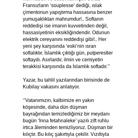
Fransızların ‘souplesse’ dediği, ıslak
çimentonun yapıştırma hassasına benzer
yumuşaklıktan mahrumdur!.. Softanın
reddedişi ise imanın kuvvetinden değil,
hassasiyetinin eksikliğindendir. Odunun
elektrik cereyanını reddedişi gibi!.. Her
yeni şey karşısında ‘eski’nin ısrarı
softalıktır. İslamlık çıktığı gün, putperestler
softaydı. Asırlardır, ilmin ve cemiyetin
terakkisi karşısında da İslamlık softadır.’’
Yazar, bu tahlil yazılarından birisinde de
Kubilay vakasını anlatıyor.
‘’Vatanımızın, kalbimize en yakın
köşesinde, daha dün düşman
bayrağından temizlediğimiz bir meydanı
bugün ‘İnna fetahnaleke’ yazılı zift ruhlu
irtica âleminden temizliyoruz. Düşman bir
kılıçtır. Bu kılıç şakırtıyla çekilir. Vızıltıyla