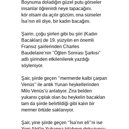
Boynuma doladığın güzel putu görseler
insanlar öğrenirdi neye tapacağını.
kör olsam da açılır gözüm, ona sürseler
İsa’nın eli diye, bir kadın bacağını.
Şairin, çoğu şiirleri gibi bu şiiri (Kadın
Bacakları) de 19. yüzyılın en önemli
Fransız şairlerinden Charles
Baudelaire’nin "Öğlen Sonrası Şarkısı"
adlı şiirinden etkilenilerek yazdığı
söyleniyor.
Şair, şiirde geçen ‘’mermerde kalbi çarpan
Venüs’’ ile antik Yunan heykellerinden
Milo Venüs’ü anlatıyor. Zira belden
yukarısı çıplak olan bu heykelin bacakları
tam da şiirde belirtildiği gibi kalın bir
mermer örtüde saklanıyor.
Şair, yine şiirde geçen ‘’İsa'nın eli’’ni ise
Yeni Ahit'in Yuhanna kitabının dokuzuncu