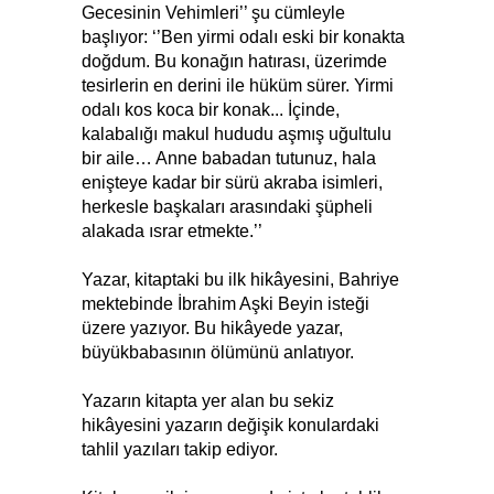
Gecesinin Vehimleri’’ şu cümleyle
başlıyor: ‘’Ben yirmi odalı eski bir konakta
doğdum. Bu konağın hatırası, üzerimde
tesirlerin en derini ile hüküm sürer. Yirmi
odalı kos koca bir konak... İçinde,
kalabalığı makul hududu aşmış uğultulu
bir aile… Anne babadan tutunuz, hala
enişteye kadar bir sürü akraba isimleri,
herkesle başkaları arasındaki şüpheli
alakada ısrar etmekte.’’
Yazar, kitaptaki bu ilk hikâyesini, Bahriye
mektebinde İbrahim Aşki Beyin isteği
üzere yazıyor. Bu hikâyede yazar,
büyükbabasının ölümünü anlatıyor.
Yazarın kitapta yer alan bu sekiz
hikâyesini yazarın değişik konulardaki
tahlil yazıları takip ediyor.