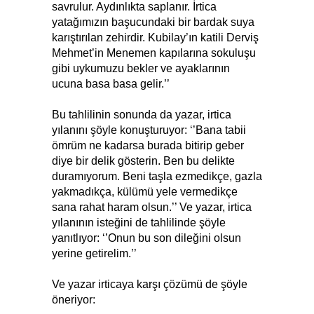
savrulur. Aydınlıkta saplanır. İrtica
yatağımızın başucundaki bir bardak suya
karıştırılan zehirdir. Kubilay’ın katili Derviş
Mehmet’in Menemen kapılarına sokuluşu
gibi uykumuzu bekler ve ayaklarının
ucuna basa basa gelir.’’
Bu tahlilinin sonunda da yazar, irtica
yılanını şöyle konuşturuyor: ‘’Bana tabii
ömrüm ne kadarsa burada bitirip geber
diye bir delik gösterin. Ben bu delikte
duramıyorum. Beni taşla ezmedikçe, gazla
yakmadıkça, külümü yele vermedikçe
sana rahat haram olsun.’’ Ve yazar, irtica
yılanının isteğini de tahlilinde şöyle
yanıtlıyor: ‘’Onun bu son dileğini olsun
yerine getirelim.’’
Ve yazar irticaya karşı çözümü de şöyle
öneriyor: