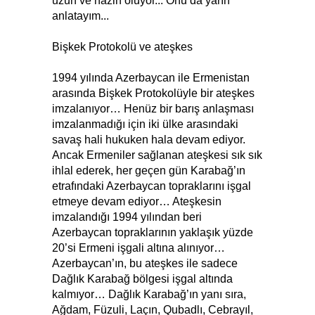
uzun ve hazin oluyor... Onu da yarın
anlatayım...
Bişkek Protokolü ve ateşkes
1994 yılında Azerbaycan ile Ermenistan
arasında Bişkek Protokolüyle bir ateşkes
imzalanıyor… Henüz bir barış anlaşması
imzalanmadığı için iki ülke arasındaki
savaş hali hukuken hala devam ediyor.
Ancak Ermeniler sağlanan ateşkesi sık sık
ihlal ederek, her geçen gün Karabağ’ın
etrafındaki Azerbaycan topraklarını işgal
etmeye devam ediyor… Ateşkesin
imzalandığı 1994 yılından beri
Azerbaycan topraklarının yaklaşık yüzde
20’si Ermeni işgali altına alınıyor…
Azerbaycan’ın, bu ateşkes ile sadece
Dağlık Karabağ bölgesi işgal altında
kalmıyor… Dağlık Karabağ’ın yanı sıra,
Ağdam, Füzuli, Laçın, Qubadlı, Cebrayıl,