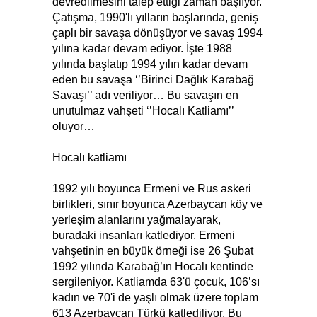
devredilmesini talep ettiği zaman başlıyor.
Çatışma, 1990'lı yılların başlarında, geniş
çaplı bir savaşa dönüşüyor ve savaş 1994
yılına kadar devam ediyor. İşte 1988
yılında başlatıp 1994 yılın kadar devam
eden bu savaşa ‘’Birinci Dağlık Karabağ
Savaşı’’ adı veriliyor… Bu savaşın en
unutulmaz vahşeti ‘’Hocalı Katliamı’’
oluyor…
Hocalı katliamı
1992 yılı boyunca Ermeni ve Rus askeri
birlikleri, sınır boyunca Azerbaycan köy ve
yerleşim alanlarını yağmalayarak,
buradaki insanları katlediyor. Ermeni
vahşetinin en büyük örneği ise 26 Şubat
1992 yılında Karabağ’ın Hocalı kentinde
sergileniyor. Katliamda 63'ü çocuk, 106’sı
kadın ve 70'i de yaşlı olmak üzere toplam
613 Azerbaycan Türkü katlediliyor. Bu