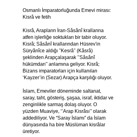
Osmanlı İmparatorluğunda Emevi mirası:
Kisrâ ve fetih
Kisrâ, Arapların İran-Sâsânî krallarına
atfen işlerliğe soktukları bir tabir oluyor.
Kisrâ; Sâsânî krallarından Hüsrev'in
Süryânîce aldığı ''Kesrâ'' (Kâsrâ)
şeklinden Arapçalaşarak '’Sâsânî
hükümdarı'’ anlamına geliyor. Kisrâ;
Bizans imparatorları için kullanılan
‘Kayzer’in (Sezar) Arapça karşılığı oluyor.
İslam, Emeviler döneminde saltanat,
saray, taht, gösteriş, şaşaa, israf, iktidar ve
zenginlikle sarmaş dolaş oluyor. O
yüzden Muaviye, ‘’Arap Kisrâsı’’ olarak
addediliyor. Ve “Saray İslamı” da İslam
dünyasında ha bire Müslüman kisrâlar
üretiyor.