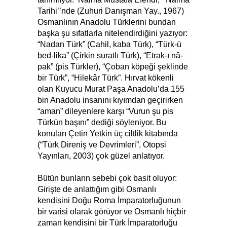
Tarihi’’nde (Zuhuri Danışman Yay., 1967)
Osmanlının Anadolu Türklerini bundan
başka şu sıfatlarla nitelendirdiğini yazıyor:
“Nadan Türk” (Cahil, kaba Türk), “Türk-ü
bed-lika” (Çirkin suratlı Türk), “Etrak-ı nâ-
pak” (pis Türkler), “Çoban köpeği şeklinde
bir Türk”, “Hilekâr Türk”. Hırvat kökenli
olan Kuyucu Murat Paşa Anadolu’da 155
bin Anadolu insanını kıyımdan geçirirken
“aman” dileyenlere karşı “Vurun şu pis
Türkün başını” dediği söyleniyor. Bu
konuları Çetin Yetkin üç ciltlik kitabında
(“Türk Direniş ve Devrimleri”, Otopsi
Yayınları, 2003) çok güzel anlatıyor.
Bütün bunların sebebi çok basit oluyor:
Girişte de anlattığım gibi Osmanlı
kendisini Doğu Roma İmparatorluğunun
bir varisi olarak görüyor ve Osmanlı hiçbir
zaman kendisini bir Türk İmparatorluğu