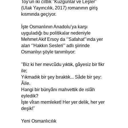
Toy'un iki ciltlik "Kuzgunlar ve Leşler"
(Ulak Yayıncılık, 2017) romanının giriş
kısmında geçiyor.
İşte Osmanlının Anadolu’ya karşı
uyguladığı bu politikalar nedeniyle
Mehmet Akif Ersoy da ‘’Safahat’’ında yer
alan ‘’Hakkın Sesleri’’ adlı şiirinde
Osmanlıyı şöyle tanımlıyor:
''Biz ki her mevcûdu yıktık, gâyesiz bir fikr
ile;
Yıkmadık bir şey bıraktık... Sâde bir şey:
Âile.
Hangi bir bünyânı mahvettik de ıslâh
eyledik?
İşte vîran memleket! Her yer delik, her yer
deşik!''
Yeni Osmanlıcılık