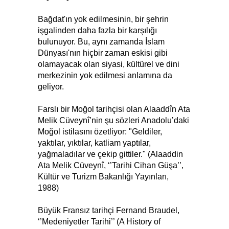
Bağdat'ın yok edilmesinin, bir şehrin
işgalinden daha fazla bir karşılığı
bulunuyor. Bu, aynı zamanda İslam
Dünyası'nın hiçbir zaman eskisi gibi
olamayacak olan siyasi, kültürel ve dini
merkezinin yok edilmesi anlamına da
geliyor.
Farslı bir Moğol tarihçisi olan Alaaddîn Ata
Melik Cüveynî’nin şu sözleri Anadolu’daki
Moğol istilasını özetliyor: "Geldiler,
yaktılar, yıktılar, katliam yaptılar,
yağmaladılar ve çekip gittiler." (Alaaddin
Ata Melik Cüveynî, ‘’Tarihi Cihan Güşa’’,
Kültür ve Turizm Bakanlığı Yayınları,
1988)
Büyük Fransız tarihçi Fernand Braudel,
‘’Medeniyetler Tarihi’’ (A History of