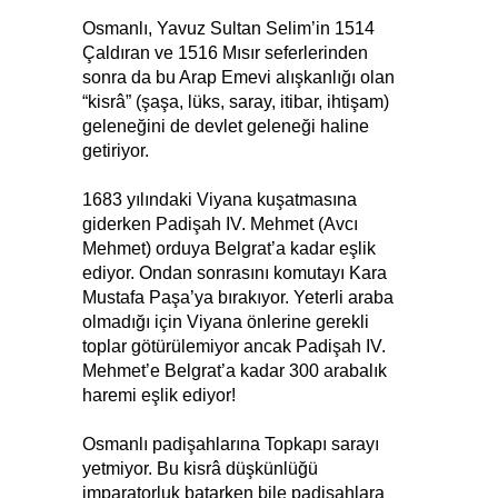
Osmanlı, Yavuz Sultan Selim’in 1514
Çaldıran ve 1516 Mısır seferlerinden
sonra da bu Arap Emevi alışkanlığı olan
“kisrâ” (şaşa, lüks, saray, itibar, ihtişam)
geleneğini de devlet geleneği haline
getiriyor.
1683 yılındaki Viyana kuşatmasına
giderken Padişah IV. Mehmet (Avcı
Mehmet) orduya Belgrat’a kadar eşlik
ediyor. Ondan sonrasını komutayı Kara
Mustafa Paşa’ya bırakıyor. Yeterli araba
olmadığı için Viyana önlerine gerekli
toplar götürülemiyor ancak Padişah IV.
Mehmet’e Belgrat’a kadar 300 arabalık
haremi eşlik ediyor!
Osmanlı padişahlarına Topkapı sarayı
yetmiyor. Bu kisrâ düşkünlüğü
imparatorluk batarken bile padişahlara