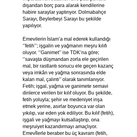
dışarıdan borç para alarak kendilerine
habire saraylar yaptırıyor. Dolmabahçe
Sarayı, Beylerbeyi Sarayı bu şekilde
yapılıyor.
Emevilerin İslam’a mal ederek kullandığı
‘’fetih’’; işgalin ve yağmanın meşru kılıfı
oluyor. ‘’Ganimet’’ ise TDK’na göre;
‘’savaşta düşmandan zorla ele geçirilen
mal, bir rastlantı sonucu ele geçen kazanç
veya imkân ve yağma sonrasında elde
kalan mal, çalıntı’’ olarak tanımlanıyor.
Fetih; işgal, yağma ve ganimete semavi
dinlerce verilen bir kılıf oluyor. Bu şekilde,
fetih yoluyla; şehir ve medeniyet inşa
etmek yerine, asırlar boyunca var olan
yıkılıp, var eden yok ediliyor. Bu kılıf (fetih),
işgali ve yağmayı kutsallaştırıp, ona
meşruiyet kazandırmayı amaçlıyor.
Emevîlerle beraber bu üç kavram (fetih,