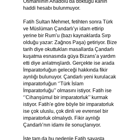
Osmanlının Anadolu'da döktüğü kanın
haddi hesabı bulunmuyor.
Fatih Sultan Mehmet, fetihten sonra Türk
ve Müslüman Çandarlı’yı idam ettirip
yerine bir Rum’u (bazı kaynaklarda Sırp
olduğu yazar: Zağnos Paşa) getiriyor. Bize
tarih diye okuttukları masallarda Çandarlı
kuşatma esnasında güya Bizans’a yardım
etti diye anlatmışlardı. Gerçekte ise arada
İmparatorluğun geleceği hakkında fikir
ayrılığı bulunuyor. Çandarlı yeni kurulacak
imparatorluğun ‘’Türk İslam
İmparatorluğu’’ olmasını istiyor. Fatih ise
‘’Cihanşümul bir imparatorluk’’ kurmak
istiyor. Fatih'e göre böyle bir imparatorluk
ise çok uluslu, çok dinli ve evrensel bir
imparatorluk olmalıydı. Fikir ayrılığı
Çandarlı’nın idamı ile sonuçlanıyor.
İşte tam da bu nedenle Fatih savaşta