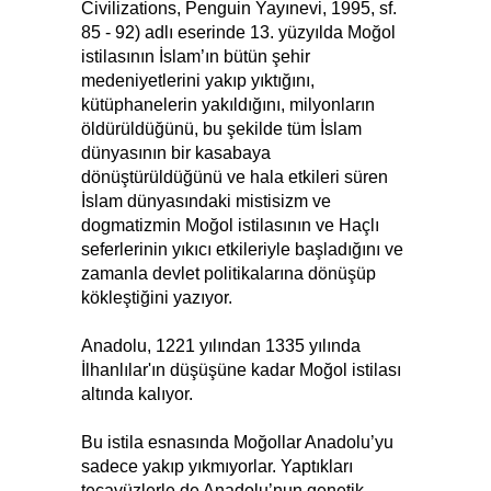
Civilizations, Penguin Yayınevi, 1995, sf.
85 - 92) adlı eserinde 13. yüzyılda Moğol
istilasının İslam’ın bütün şehir
medeniyetlerini yakıp yıktığını,
kütüphanelerin yakıldığını, milyonların
öldürüldüğünü, bu şekilde tüm İslam
dünyasının bir kasabaya
dönüştürüldüğünü ve hala etkileri süren
İslam dünyasındaki mistisizm ve
dogmatizmin Moğol istilasının ve Haçlı
seferlerinin yıkıcı etkileriyle başladığını ve
zamanla devlet politikalarına dönüşüp
kökleştiğini yazıyor.
Anadolu, 1221 yılından 1335 yılında
İlhanlılar'ın düşüşüne kadar Moğol istilası
altında kalıyor.
Bu istila esnasında Moğollar Anadolu’yu
sadece yakıp yıkmıyorlar. Yaptıkları
tecavüzlerle de Anadolu’nun genetik