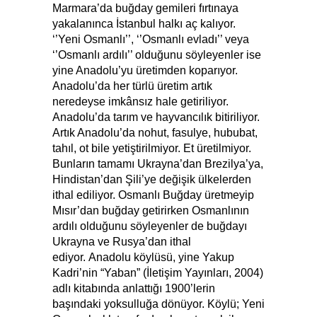
Marmara’da buğday gemileri fırtınaya
yakalanınca İstanbul halkı aç kalıyor.
‘’Yeni Osmanlı’’, ‘’Osmanlı evladı’’ veya
‘’Osmanlı ardılı’’ olduğunu söyleyenler ise
yine Anadolu’yu üretimden koparıyor.
Anadolu’da her türlü üretim artık
neredeyse imkânsız hale getiriliyor.
Anadolu’da tarım ve hayvancılık bitiriliyor.
Artık Anadolu’da nohut, fasulye, hububat,
tahıl, ot bile yetiştirilmiyor. Et üretilmiyor.
Bunların tamamı Ukrayna’dan Brezilya’ya,
Hindistan’dan Şili’ye değişik ülkelerden
ithal ediliyor. Osmanlı Buğday üretmeyip
Mısır’dan buğday getirirken Osmanlının
ardılı olduğunu söyleyenler de buğdayı
Ukrayna ve Rusya’dan ithal
ediyor. Anadolu köylüsü, yine Yakup
Kadri’nin “Yaban” (İletişim Yayınları, 2004)
adlı kitabında anlattığı 1900’lerin
başındaki yoksulluğa dönüyor. Köylü; Yeni