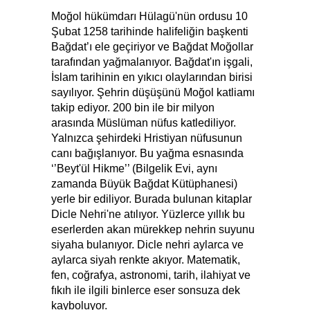
Moğol hükümdarı Hülagü'nün ordusu 10
Şubat 1258 tarihinde halifeliğin başkenti
Bağdat’ı ele geçiriyor ve Bağdat Moğollar
tarafından yağmalanıyor. Bağdat'ın işgali,
İslam tarihinin en yıkıcı olaylarından birisi
sayılıyor. Şehrin düşüşünü Moğol katliamı
takip ediyor. 200 bin ile bir milyon
arasında Müslüman nüfus katlediliyor.
Yalnızca şehirdeki Hristiyan nüfusunun
canı bağışlanıyor. Bu yağma esnasında
‘’Beyt'ül Hikme’’ (Bilgelik Evi, aynı
zamanda Büyük Bağdat Kütüphanesi)
yerle bir ediliyor. Burada bulunan kitaplar
Dicle Nehri'ne atılıyor. Yüzlerce yıllık bu
eserlerden akan mürekkep nehrin suyunu
siyaha bulanıyor. Dicle nehri aylarca ve
aylarca siyah renkte akıyor. Matematik,
fen, coğrafya, astronomi, tarih, ilahiyat ve
fıkıh ile ilgili binlerce eser sonsuza dek
kayboluyor.