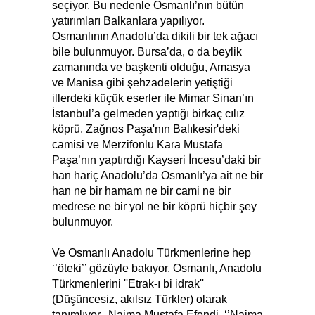
seçiyor. Bu nedenle Osmanlı’nın bütün
yatırımları Balkanlara yapılıyor.
Osmanlının Anadolu’da dikili bir tek ağacı
bile bulunmuyor. Bursa’da, o da beylik
zamanında ve başkenti olduğu, Amasya
ve Manisa gibi şehzadelerin yetiştiği
illerdeki küçük eserler ile Mimar Sinan’ın
İstanbul’a gelmeden yaptığı birkaç cılız
köprü, Zağnos Paşa'nın Balıkesir'deki
camisi ve Merzifonlu Kara Mustafa
Paşa’nın yaptırdığı Kayseri İncesu’daki bir
han hariç Anadolu’da Osmanlı’ya ait ne bir
han ne bir hamam ne bir cami ne bir
medrese ne bir yol ne bir köprü hiçbir şey
bulunmuyor.
Ve Osmanlı Anadolu Türkmenlerine hep
‘’öteki’’ gözüyle bakıyor. Osmanlı, Anadolu
Türkmenlerini ''Etrak-ı bi idrak''
(Düşüncesiz, akılsız Türkler) olarak
tanımlıyor. Naima Mustafa Efendi, ‘’Naima