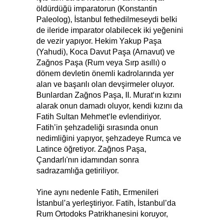
öldürdüğü imparatorun (Konstantin
Paleolog), İstanbul fethedilmeseydi belki
de ileride imparator olabilecek iki yeğenini
de vezir yapıyor. Hekim Yakup Paşa
(Yahudi), Koca Davut Paşa (Arnavut) ve
Zağnos Paşa (Rum veya Sırp asıllı) o
dönem devletin önemli kadrolarında yer
alan ve başarılı olan devşirmeler oluyor.
Bunlardan Zağnos Paşa, II. Murat‘ın kızını
alarak onun damadı oluyor, kendi kızını da
Fatih Sultan Mehmet‘le evlendiriyor.
Fatih’in şehzadeliği sırasında onun
nedimliğini yapıyor, şehzadeye Rumca ve
Latince öğretiyor. Zağnos Paşa,
Çandarlı'nın idamından sonra
sadrazamlığa getiriliyor.
Yine aynı nedenle Fatih, Ermenileri
İstanbul’a yerleştiriyor. Fatih, İstanbul’da
Rum Ortodoks Patrikhanesini koruyor,