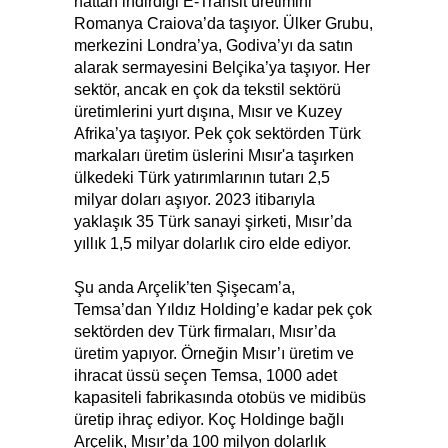
hattan indirdiği E-Transit üretimini
Romanya Craiova’da taşıyor. Ülker Grubu,
merkezini Londra’ya, Godiva’yı da satın
alarak sermayesini Belçika’ya taşıyor. Her
sektör, ancak en çok da tekstil sektörü
üretimlerini yurt dışına, Mısır ve Kuzey
Afrika’ya taşıyor. Pek çok sektörden Türk
markaları üretim üslerini Mısır'a taşırken
ülkedeki Türk yatırımlarının tutarı 2,5
milyar doları aşıyor. 2023 itibarıyla
yaklaşık 35 Türk sanayi şirketi, Mısır’da
yıllık 1,5 milyar dolarlık ciro elde ediyor.
Şu anda Arçelik’ten Şişecam’a,
Temsa’dan Yıldız Holding’e kadar pek çok
sektörden dev Türk firmaları, Mısır’da
üretim yapıyor. Örneğin Mısır’ı üretim ve
ihracat üssü seçen Temsa, 1000 adet
kapasiteli fabrikasında otobüs ve midibüs
üretip ihraç ediyor. Koç Holdinge bağlı
Arçelik, Mısır’da 100 milyon dolarlık