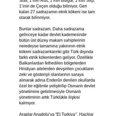
Slav, 1’inin Rus, 1’inin Bulgar, 1’inin Sırp,
1’inin de Çeçen olduğu biliniyor. Geri
kalan 27 sadrazamın etnik kökeni ise tam
olarak bilinmiyor.
Bunlar sadrazam. Daha sadrazama
gelinceye kadar devlet kademesinde
bütün üst düzey makam sahiplerinin
neredeyse tamamına yakınının etnik
kökeni sadrazamlarınki gibi Türk dışında
farklı etnik kökenlerden geliyor. Özellikle
Balkanlardan fethedilen bölgelerden
Hristiyan ailelerden devşirilen çocukların
zeki ve gösterişli olanlarının saraya
alınarak adına Enderûn denilen okullarda
özel bir eğitimle yetiştirilip Osmanlı devlet
yönetimine getirilmesiyle Osmanlı
yönetiminin artık Türklükle ilişkisi
kalmıyor.
Araplar Anadolu’ya “El Turkiya’’, Haçlılar