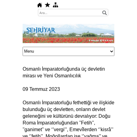
Osmanlı İmparatorluğunda üç devletin
mirası ve Yeni Osmanlıcılık
09 Temmuz 2023
Osmanlı İmparatorluğu fethettiği ve ilişkide
bulunduğu üç devletten, onların devlet
geleneğini ve kültürünü devralıyor: Doğu
Roma İmparatorluğundan ''Fetih'',
''ganimet'' ve ‘’vergi’’, Emevîlerden ‘’kisrâ’’
ve ‘’fetih’’, Moğollardan ise ‘’yağma’’ ve