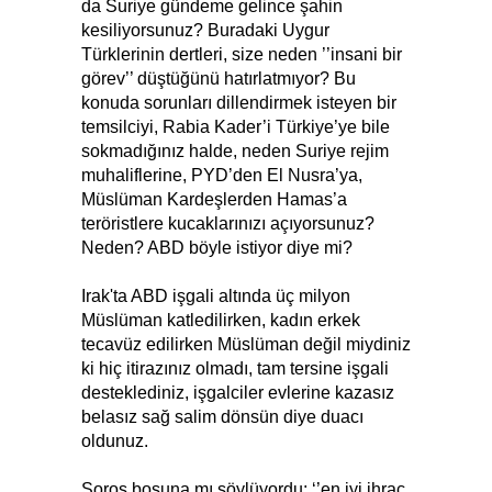
da Suriye gündeme gelince şahin
kesiliyorsunuz? Buradaki Uygur
Türklerinin dertleri, size neden ’’insani bir
görev’’ düştüğünü hatırlatmıyor? Bu
konuda sorunları dillendirmek isteyen bir
temsilciyi, Rabia Kader’i Türkiye’ye bile
sokmadığınız halde, neden Suriye rejim
muhaliflerine, PYD’den El Nusra’ya,
Müslüman Kardeşlerden Hamas’a
teröristlere kucaklarınızı açıyorsunuz?
Neden? ABD böyle istiyor diye mi?
Irak'ta ABD işgali altında üç milyon
Müslüman katledilirken, kadın erkek
tecavüz edilirken Müslüman değil miydiniz
ki hiç itirazınız olmadı, tam tersine işgali
desteklediniz, işgalciler evlerine kazasız
belasız sağ salim dönsün diye duacı
oldunuz.
Soros boşuna mı söylüyordu; ‘’en iyi ihraç