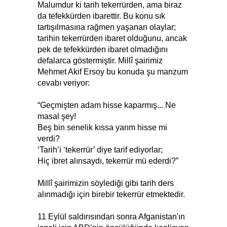
Malumdur ki tarih tekerrürden, ama biraz
da tefekkürden ibarettir. Bu konu sık
tartışılmasına rağmen yaşanan olaylar;
tarihin tekerrürden ibaret olduğunu, ancak
pek de tefekkürden ibaret olmadığını
defalarca göstermiştir. Millî şairimiz
Mehmet Akif Ersoy bu konuda şu manzum
cevabı veriyor:
“Geçmişten adam hisse kaparmış... Ne
masal şey!
Beş bin senelik kıssa yarım hisse mi
verdi?
‘Tarih’i ‘tekerrür’ diye tarif ediyorlar;
Hiç ibret alınsaydı, tekerrür mü ederdi?”
Millî şairimizin söylediği gibi tarih ders
alınmadığı için birebir tekerrür etmektedir.
11 Eylül saldırısından sonra Afganistan'ın