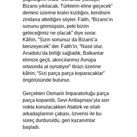
Bizans yıkılacak, Türklerin eline geçecek”
demesi üzerine kralın kızdığını, kendisini
zindana attırdığını söyler. Fatih, “Bizans’ın
sonunu görmüşsün, peki bizim
geleceğimiz ne olacak” diye sorar.
Kâhin, “Sizin sonunuz da Bizans’a
benzeyecek” der. Fatih’in, “Nasıl olur,
Anadolu’da birliği sağladık, Balkanlar
elimize geçti, akıncılarımız Avrupa
ortasında at oynatıyor” itirazı üzerine
kâhin; “Sizi parça parça koparacaklar”
öngörüsünde bulunur.
Gerçekten Osmanlı İmparatorluğu parça
parça koparıldı, Sevr Antlaşması’yla son
nokta konulacakken Atatürk ve silah
arkadaşlarının çabası, özverisi ile bu
süreç durduruldu, geri kazanımlar
başladı.