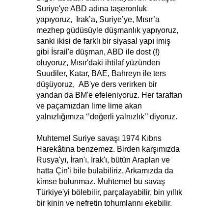
Suriye'ye ABD adına taşeronluk
yapıyoruz, Irak’a, Suriye’ye, Mısır’a
mezhep güdüsüyle düşmanlık yapıyoruz,
sanki ikisi de farklı bir siyasal yapı imiş
gibi İsrail'e düşman, ABD ile dost (!)
oluyoruz, Mısır'daki ihtilaf yüzünden
Suudiler, Katar, BAE, Bahreyn ile ters
düşüyoruz, AB'ye ders verirken bir
yandan da BM'e efeleniyoruz. Her taraftan
ve paçamızdan lime lime akan
yalnızlığımıza ‘’değerli yalnızlık’’ diyoruz.
Muhtemel Suriye savaşı 1974 Kıbrıs
Harekâtına benzemez. Birden karşımızda
Rusya'yı, İran'ı, Irak'ı, bütün Arapları ve
hatta Çin'i bile bulabiliriz. Arkamızda da
kimse bulunmaz. Muhtemel bu savaş
Türkiye'yi bölebilir, parçalayabilir, bin yıllık
bir kinin ve nefretin tohumlarını ekebilir.