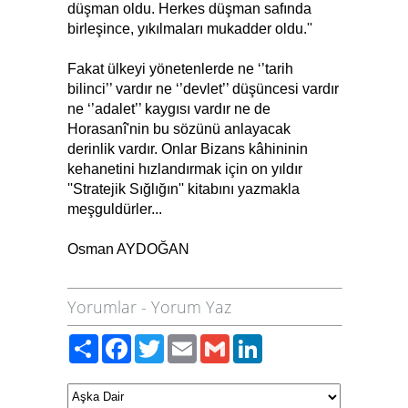
düşman oldu. Herkes düşman safında
birleşince, yıkılmaları mukadder oldu.''
Fakat ülkeyi yönetenlerde ne ‘’tarih
bilinci’’ vardır ne ‘’devlet’’ düşüncesi vardır
ne ‘’adalet’’ kaygısı vardır ne de
Horasanî'nin bu sözünü anlayacak
derinlik vardır. Onlar Bizans kâhininin
kehanetini hızlandırmak için on yıldır
''Stratejik Sığlığın'' kitabını yazmakla
meşguldürler...
Osman AYDOĞAN
Yorumlar
-
Yorum Yaz
Paylaş
Facebook
Twitter
Email
Gmail
LinkedIn