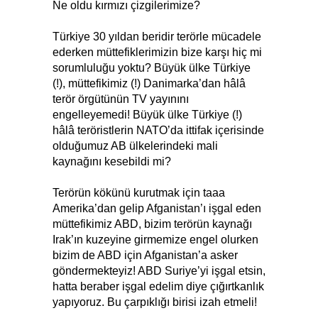
Ne oldu kırmızı çizgilerimize?
Türkiye 30 yıldan beridir terörle mücadele
ederken müttefiklerimizin bize karşı hiç mi
sorumluluğu yoktu? Büyük ülke Türkiye
(!), müttefikimiz (!) Danimarka’dan hâlâ
terör örgütünün TV yayınını
engelleyemedi! Büyük ülke Türkiye (!)
hâlâ teröristlerin NATO’da ittifak içerisinde
olduğumuz AB ülkelerindeki mali
kaynağını kesebildi mi?
Terörün kökünü kurutmak için taaa
Amerika’dan gelip Afganistan’ı işgal eden
müttefikimiz ABD, bizim terörün kaynağı
Irak’ın kuzeyine girmemize engel olurken
bizim de ABD için Afganistan’a asker
göndermekteyiz! ABD Suriye’yi işgal etsin,
hatta beraber işgal edelim diye çığırtkanlık
yapıyoruz. Bu çarpıklığı birisi izah etmeli!