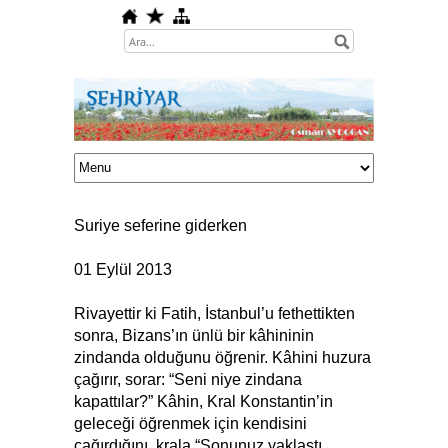
Suriye seferine giderken
01 Eylül 2013
Rivayettir ki Fatih, İstanbul’u fethettikten
sonra, Bizans’ın ünlü bir kâhininin
zindanda olduğunu öğrenir. Kâhini huzura
çağırır, sorar: “Seni niye zindana
kapattılar?” Kâhin, Kral Konstantin’in
geleceği öğrenmek için kendisini
çağırdığını, krala “Sonunuz yaklaştı,