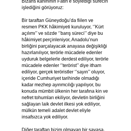
Bizans kâhininin Fatih’e söylediği sürecin
işlediğini görüyoruz:
Bir taraftan Güneydoğu’da fiilen ve
resmen PKK hâkimiyeti kuruluyor, ‘’Kürt
açılımı’’ ve sözde ‘’barış süreci’’ diye bu
hâkimiyet perçinleniyor, Anadolu’nun
birliğini parçalayacak anayasa değişikliği
hazırlanılıyor, terörle mücadele edenler
uyduruk belgelerle derdest ediliyor, terörle
mücadele edenler ‘’terörist’’ diye itham
ediliyor, gerçek teröristler ‘’sayın’’ oluyor,
içeride Cumhuriyet tarihinde olmadığı
kadar mezhep ayırımcılığı yapılıyor, bu
konuda mümbit ülkenin her tarafına kin ve
nefret tohumları ekiliyor, devletin birliğini
sağlayan laik devlet ilkesi yok ediliyor,
mülkün temeli adalet devlet eliyle
insafsızca yok ediliyor.
Diğer taraftan bizim olmayan bir savaşa,