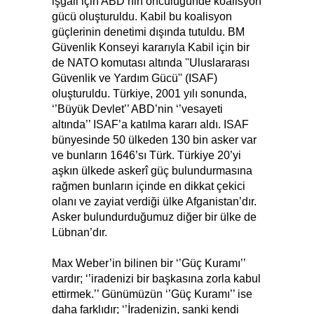
işgali için ABD’nin öncülüğünde koalisyon
gücü oluşturuldu. Kabil bu koalisyon
güçlerinin denetimi dışında tutuldu. BM
Güvenlik Konseyi kararıyla Kabil için bir
de NATO komutası altında ''Uluslararası
Güvenlik ve Yardım Gücü'' (ISAF)
oluşturuldu. Türkiye, 2001 yılı sonunda,
‘’Büyük Devlet’’ ABD’nin ‘’vesayeti
altında’’ ISAF’a katılma kararı aldı. ISAF
bünyesinde 50 ülkeden 130 bin asker var
ve bunların 1646’sı Türk. Türkiye 20’yi
aşkın ülkede askerî güç bulundurmasına
rağmen bunların içinde en dikkat çekici
olanı ve zayiat verdiği ülke Afganistan’dır.
Asker bulundurduğumuz diğer bir ülke de
Lübnan’dır.
Max Weber’in bilinen bir ‘’Güç Kuramı’’
vardır; ‘’iradenizi bir başkasına zorla kabul
ettirmek.’’ Günümüzün ‘’Güç Kuramı’’ ise
daha farklıdır; ‘’İradenizin, sanki kendi