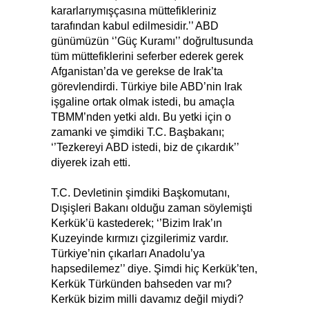
kararlarıymışçasına müttefikleriniz
tarafından kabul edilmesidir.’’ ABD
günümüzün ‘’Güç Kuramı’’ doğrultusunda
tüm müttefiklerini seferber ederek gerek
Afganistan’da ve gerekse de Irak’ta
görevlendirdi. Türkiye bile ABD’nin Irak
işgaline ortak olmak istedi, bu amaçla
TBMM’nden yetki aldı. Bu yetki için o
zamanki ve şimdiki T.C. Başbakanı;
‘’Tezkereyi ABD istedi, biz de çıkardık’’
diyerek izah etti.
T.C. Devletinin şimdiki Başkomutanı,
Dışişleri Bakanı olduğu zaman söylemişti
Kerkük’ü kastederek; ‘’Bizim Irak’ın
Kuzeyinde kırmızı çizgilerimiz vardır.
Türkiye’nin çıkarları Anadolu’ya
hapsedilemez’’ diye. Şimdi hiç Kerkük’ten,
Kerkük Türkünden bahseden var mı?
Kerkük bizim milli davamız değil miydi?