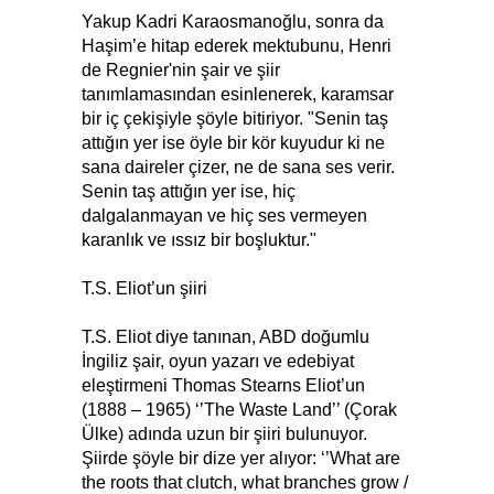
Yakup Kadri Karaosmanoğlu, sonra da
Haşim’e hitap ederek mektubunu, Henri
de Regnier'nin şair ve şiir
tanımlamasından esinlenerek, karamsar
bir iç çekişiyle şöyle bitiriyor. "Senin taş
attığın yer ise öyle bir kör kuyudur ki ne
sana daireler çizer, ne de sana ses verir.
Senin taş attığın yer ise, hiç
dalgalanmayan ve hiç ses vermeyen
karanlık ve ıssız bir boşluktur."
T.S. Eliot’un şiiri
T.S. Eliot diye tanınan, ABD doğumlu
İngiliz şair, oyun yazarı ve edebiyat
eleştirmeni Thomas Stearns Eliot’un
(1888 – 1965) ‘’The Waste Land’’ (Çorak
Ülke) adında uzun bir şiiri bulunuyor.
Şiirde şöyle bir dize yer alıyor: ‘’What are
the roots that clutch, what branches grow /