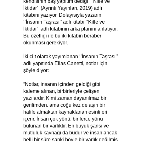
kendisinin baş yapıtım dediği ‘’Kitle ve
İktidar’’ (Ayrıntı Yayınları, 2019) adlı
kitabını yazıyor. Dolayısıyla yazarın
‘’İnsanın Taşrası’’ adlı kitabı ‘’Kitle ve
İktidar’’ adlı kitabının arka planını anlatıyor.
Bu özelliği ile bu iki kitabın beraber
okunması gerekiyor.
İki cilt olarak yayımlanan ‘’İnsanın Taşrası’’
adlı yapıtında Elias Canetti, notlar için
şöyle diyor:
“Notlar, insanın içinden geldiği gibi
kaleme alınan, birbirleriyle çelişen
yazılardır. Kimi zaman dayanılmaz bir
gerilimden, ama çoğu kez de aşırı bir
hafife almaktan kaynaklanan esintileri
içerir. İnsan çok yönü, binlerce yönü
bulunan bir varlıktır. En büyük şansı ve
mutluluk kaynağı da budur ve insan ancak
belli bir süre sanki böyle bir varlık değilmiş