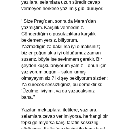
yazılara, selamlara uzun süredir cevap
vermeyen herkese yazılmış gibi duruyor:
‘‘Size Prag’dan, sonra da Meran’dan
yazmıştım. Karşılık vermediniz.
Gönderdiğim o pusulacıklara karşılık
beklemem yersiz, biliyorum.
Yazmadığınıza bakılırsa iyi olmalısınız;
bizler çoğunlukla iyi olduğumuz zaman
susarız, böyle ise sevinmem gerekir. Bir
şeyden kuşkulanıyorum yalnız – onun için
yazıyorum bugün – sakın kırmış
olmayayım sizi? İki şey bekliyorum sizden:
Ya sürecek sessizliğiniz, bu demektir ki:
‘Üzülme, iyiyim’, ya da yazacaksınız
bana.’’
Yazılan mektuplara, iletilere, yazılara,
selamlara cevap verilmiyorsa, herhangi bir
tepki gelmiyorsa karşı tarafın sessizliği
sürüyorsa, Kafka’nın deyimi ile karşı taraf