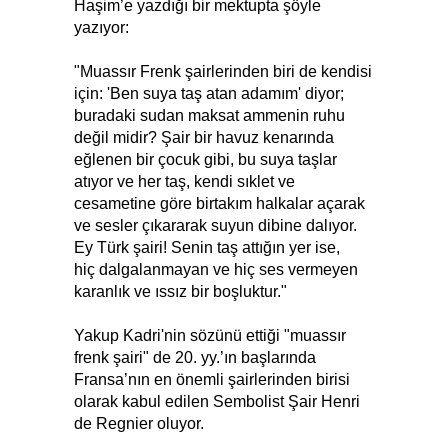
Haşim’e yazdığı bir mektupta şöyle
yazıyor:
"Muassır Frenk şairlerinden biri de kendisi
için: 'Ben suya taş atan adamım' diyor;
buradaki sudan maksat ammenin ruhu
değil midir? Şair bir havuz kenarında
eğlenen bir çocuk gibi, bu suya taşlar
atıyor ve her taş, kendi sıklet ve
cesametine göre birtakım halkalar açarak
ve sesler çıkararak suyun dibine dalıyor.
Ey Türk şairi! Senin taş attığın yer ise,
hiç dalgalanmayan ve hiç ses vermeyen
karanlık ve ıssız bir boşluktur."
Yakup Kadri'nin sözünü ettiği "muassır
frenk şairi" de 20. yy.’ın başlarında
Fransa’nın en önemli şairlerinden birisi
olarak kabul edilen Sembolist Şair Henri
de Regnier oluyor.